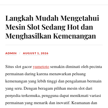
Langkah Mudah Mengetahui
Mesin Slot Sedang Hot dan
Menghasilkan Kemenangan
ADMIN
AUGUST 1, 2026
Situs slot gacor
yumetoto
semakin diminati oleh pecinta
permainan daring karena menawarkan peluang
kemenangan yang lebih tinggi dan pengalaman bermain
yang seru. Dengan beragam pilihan mesin slot dari
penyedia terkemuka, pengguna dapat menikmati variasi
permainan yang menarik dan inovatif. Keamanan dan