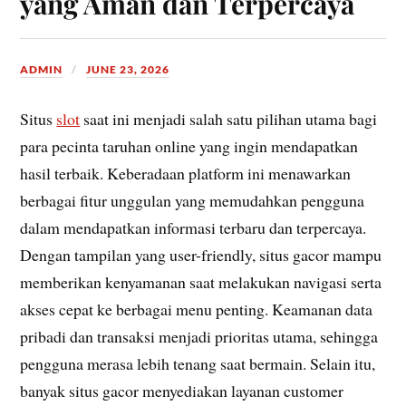
yang Aman dan Terpercaya
ADMIN
JUNE 23, 2026
Situs
slot
saat ini menjadi salah satu pilihan utama bagi
para pecinta taruhan online yang ingin mendapatkan
hasil terbaik. Keberadaan platform ini menawarkan
berbagai fitur unggulan yang memudahkan pengguna
dalam mendapatkan informasi terbaru dan terpercaya.
Dengan tampilan yang user-friendly, situs gacor mampu
memberikan kenyamanan saat melakukan navigasi serta
akses cepat ke berbagai menu penting. Keamanan data
pribadi dan transaksi menjadi prioritas utama, sehingga
pengguna merasa lebih tenang saat bermain. Selain itu,
banyak situs gacor menyediakan layanan customer