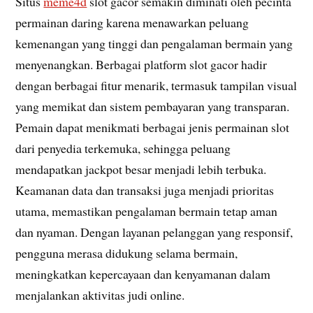
Situs
meme4d
slot gacor semakin diminati oleh pecinta
permainan daring karena menawarkan peluang
kemenangan yang tinggi dan pengalaman bermain yang
menyenangkan. Berbagai platform slot gacor hadir
dengan berbagai fitur menarik, termasuk tampilan visual
yang memikat dan sistem pembayaran yang transparan.
Pemain dapat menikmati berbagai jenis permainan slot
dari penyedia terkemuka, sehingga peluang
mendapatkan jackpot besar menjadi lebih terbuka.
Keamanan data dan transaksi juga menjadi prioritas
utama, memastikan pengalaman bermain tetap aman
dan nyaman. Dengan layanan pelanggan yang responsif,
pengguna merasa didukung selama bermain,
meningkatkan kepercayaan dan kenyamanan dalam
menjalankan aktivitas judi online.