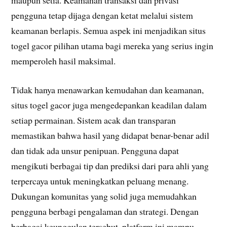
maupun setia. Keamanan transaksi dan privasi
pengguna tetap dijaga dengan ketat melalui sistem
keamanan berlapis. Semua aspek ini menjadikan situs
togel gacor pilihan utama bagi mereka yang serius ingin
memperoleh hasil maksimal.
Tidak hanya menawarkan kemudahan dan keamanan,
situs togel gacor juga mengedepankan keadilan dalam
setiap permainan. Sistem acak dan transparan
memastikan bahwa hasil yang didapat benar-benar adil
dan tidak ada unsur penipuan. Pengguna dapat
mengikuti berbagai tip dan prediksi dari para ahli yang
terpercaya untuk meningkatkan peluang menang.
Dukungan komunitas yang solid juga memudahkan
pengguna berbagi pengalaman dan strategi. Dengan
berbagai keunggulan tersebut, platform ini mampu