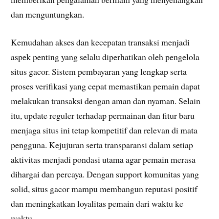
dan menguntungkan.
Kemudahan akses dan kecepatan transaksi menjadi
aspek penting yang selalu diperhatikan oleh pengelola
situs gacor. Sistem pembayaran yang lengkap serta
proses verifikasi yang cepat memastikan pemain dapat
melakukan transaksi dengan aman dan nyaman. Selain
itu, update reguler terhadap permainan dan fitur baru
menjaga situs ini tetap kompetitif dan relevan di mata
pengguna. Kejujuran serta transparansi dalam setiap
aktivitas menjadi pondasi utama agar pemain merasa
dihargai dan percaya. Dengan support komunitas yang
solid, situs gacor mampu membangun reputasi positif
dan meningkatkan loyalitas pemain dari waktu ke
waktu.