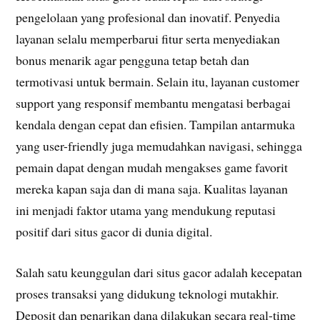
pengelolaan yang profesional dan inovatif. Penyedia
layanan selalu memperbarui fitur serta menyediakan
bonus menarik agar pengguna tetap betah dan
termotivasi untuk bermain. Selain itu, layanan customer
support yang responsif membantu mengatasi berbagai
kendala dengan cepat dan efisien. Tampilan antarmuka
yang user-friendly juga memudahkan navigasi, sehingga
pemain dapat dengan mudah mengakses game favorit
mereka kapan saja dan di mana saja. Kualitas layanan
ini menjadi faktor utama yang mendukung reputasi
positif dari situs gacor di dunia digital.
Salah satu keunggulan dari situs gacor adalah kecepatan
proses transaksi yang didukung teknologi mutakhir.
Deposit dan penarikan dana dilakukan secara real-time