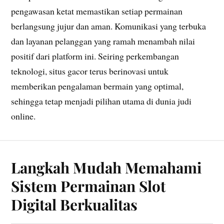
pengawasan ketat memastikan setiap permainan
berlangsung jujur dan aman. Komunikasi yang terbuka
dan layanan pelanggan yang ramah menambah nilai
positif dari platform ini. Seiring perkembangan
teknologi, situs gacor terus berinovasi untuk
memberikan pengalaman bermain yang optimal,
sehingga tetap menjadi pilihan utama di dunia judi
online.
Langkah Mudah Memahami
Sistem Permainan Slot
Digital Berkualitas