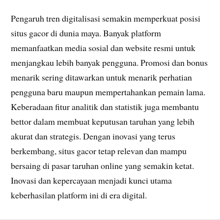
Pengaruh tren digitalisasi semakin memperkuat posisi
situs gacor di dunia maya. Banyak platform
memanfaatkan media sosial dan website resmi untuk
menjangkau lebih banyak pengguna. Promosi dan bonus
menarik sering ditawarkan untuk menarik perhatian
pengguna baru maupun mempertahankan pemain lama.
Keberadaan fitur analitik dan statistik juga membantu
bettor dalam membuat keputusan taruhan yang lebih
akurat dan strategis. Dengan inovasi yang terus
berkembang, situs gacor tetap relevan dan mampu
bersaing di pasar taruhan online yang semakin ketat.
Inovasi dan kepercayaan menjadi kunci utama
keberhasilan platform ini di era digital.