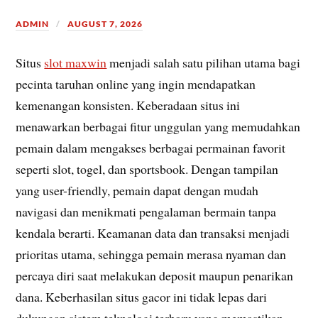
ADMIN
AUGUST 7, 2026
Situs
slot maxwin
menjadi salah satu pilihan utama bagi
pecinta taruhan online yang ingin mendapatkan
kemenangan konsisten. Keberadaan situs ini
menawarkan berbagai fitur unggulan yang memudahkan
pemain dalam mengakses berbagai permainan favorit
seperti slot, togel, dan sportsbook. Dengan tampilan
yang user-friendly, pemain dapat dengan mudah
navigasi dan menikmati pengalaman bermain tanpa
kendala berarti. Keamanan data dan transaksi menjadi
prioritas utama, sehingga pemain merasa nyaman dan
percaya diri saat melakukan deposit maupun penarikan
dana. Keberhasilan situs gacor ini tidak lepas dari