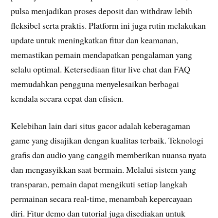
pulsa menjadikan proses deposit dan withdraw lebih
fleksibel serta praktis. Platform ini juga rutin melakukan
update untuk meningkatkan fitur dan keamanan,
memastikan pemain mendapatkan pengalaman yang
selalu optimal. Ketersediaan fitur live chat dan FAQ
memudahkan pengguna menyelesaikan berbagai
kendala secara cepat dan efisien.
Kelebihan lain dari situs gacor adalah keberagaman
game yang disajikan dengan kualitas terbaik. Teknologi
grafis dan audio yang canggih memberikan nuansa nyata
dan mengasyikkan saat bermain. Melalui sistem yang
transparan, pemain dapat mengikuti setiap langkah
permainan secara real-time, menambah kepercayaan
diri. Fitur demo dan tutorial juga disediakan untuk