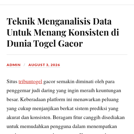
Teknik Menganalisis Data
Untuk Menang Konsisten di
Dunia Togel Gacor
ADMIN
AUGUST 3, 2026
Situs
tribuntogel
gacor semakin diminati oleh para
penggemar judi daring yang ingin meraih keuntungan
besar. Keberadaan platform ini menawarkan peluang
yang cukup menjanjikan berkat sistem prediksi yang
akurat dan konsisten. Beragam fitur canggih disediakan
untuk memudahkan pengguna dalam menempatkan