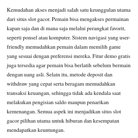
Kemudahan akses menjadi salah satu keunggulan utama
dari situs slot gacor. Pemain bisa mengakses permainan
kapan saja dan di mana saja melalui perangkat favorit,
seperti ponsel atau komputer. Sistem navigasi yang user-
friendly memudahkan pemain dalam memilih game
yang sesuai dengan preferensi mereka. Fitur demo gratis
juga tersedia agar pemain bisa berlatih sebelum bermain
dengan uang asli. Selain itu, metode deposit dan
withdraw yang cepat serta beragam memudahkan
transaksi keuangan, sehingga tidak ada kendala saat
melakukan pengisian saldo maupun penarikan
kemenangan. Semua aspek ini menjadikan situs slot
gacor pilihan utama untuk hiburan dan kesempatan
mendapatkan keuntungan.