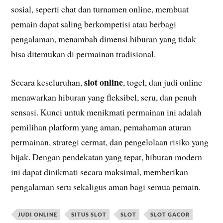
sosial, seperti chat dan turnamen online, membuat
pemain dapat saling berkompetisi atau berbagi
pengalaman, menambah dimensi hiburan yang tidak
bisa ditemukan di permainan tradisional.
slot online
Secara keseluruhan,
, togel, dan judi online
menawarkan hiburan yang fleksibel, seru, dan penuh
sensasi. Kunci untuk menikmati permainan ini adalah
pemilihan platform yang aman, pemahaman aturan
permainan, strategi cermat, dan pengelolaan risiko yang
bijak. Dengan pendekatan yang tepat, hiburan modern
ini dapat dinikmati secara maksimal, memberikan
pengalaman seru sekaligus aman bagi semua pemain.
JUDI ONLINE
SITUS SLOT
SLOT
SLOT GACOR