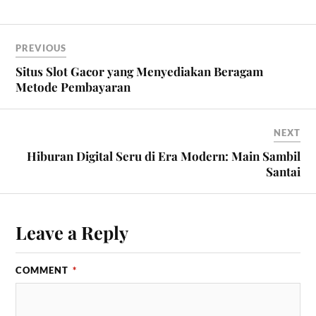
PREVIOUS
Situs Slot Gacor yang Menyediakan Beragam
Metode Pembayaran
NEXT
Hiburan Digital Seru di Era Modern: Main Sambil
Santai
Leave a Reply
COMMENT
*