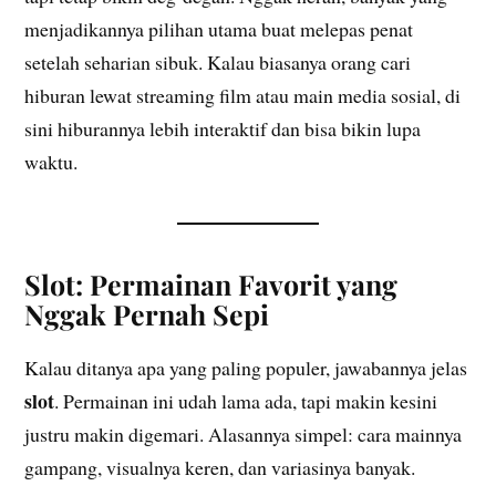
menjadikannya pilihan utama buat melepas penat
setelah seharian sibuk. Kalau biasanya orang cari
hiburan lewat streaming film atau main media sosial, di
sini hiburannya lebih interaktif dan bisa bikin lupa
waktu.
Slot: Permainan Favorit yang
Nggak Pernah Sepi
Kalau ditanya apa yang paling populer, jawabannya jelas
slot
. Permainan ini udah lama ada, tapi makin kesini
justru makin digemari. Alasannya simpel: cara mainnya
gampang, visualnya keren, dan variasinya banyak.