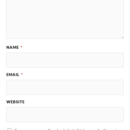
NAME
*
EMAIL
*
WEBSITE