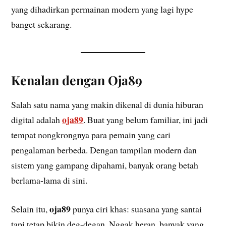
yang dihadirkan permainan modern yang lagi hype
banget sekarang.
Kenalan dengan Oja89
Salah satu nama yang makin dikenal di dunia hiburan
oja89
digital adalah
. Buat yang belum familiar, ini jadi
tempat nongkrongnya para pemain yang cari
pengalaman berbeda. Dengan tampilan modern dan
sistem yang gampang dipahami, banyak orang betah
berlama-lama di sini.
oja89
Selain itu,
punya ciri khas: suasana yang santai
tapi tetap bikin deg-degan. Nggak heran, banyak yang