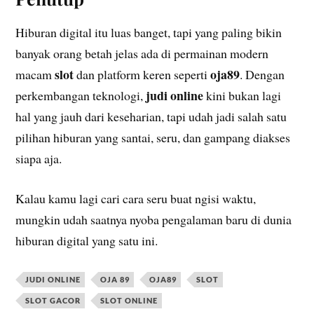
Hiburan digital itu luas banget, tapi yang paling bikin
banyak orang betah jelas ada di permainan modern
slot
oja89
macam
dan platform keren seperti
. Dengan
judi online
perkembangan teknologi,
kini bukan lagi
hal yang jauh dari keseharian, tapi udah jadi salah satu
pilihan hiburan yang santai, seru, dan gampang diakses
siapa aja.
Kalau kamu lagi cari cara seru buat ngisi waktu,
mungkin udah saatnya nyoba pengalaman baru di dunia
hiburan digital yang satu ini.
JUDI ONLINE
OJA 89
OJA89
SLOT
SLOT GACOR
SLOT ONLINE