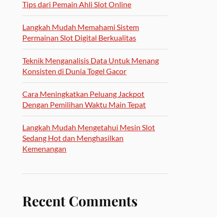
Tips dari Pemain Ahli Slot Online
Langkah Mudah Memahami Sistem
Permainan Slot Digital Berkualitas
Teknik Menganalisis Data Untuk Menang
Konsisten di Dunia Togel Gacor
Cara Meningkatkan Peluang Jackpot
Dengan Pemilihan Waktu Main Tepat
Langkah Mudah Mengetahui Mesin Slot
Sedang Hot dan Menghasilkan
Kemenangan
Recent Comments