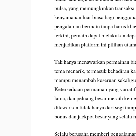
pulsa, yang memungkinkan transaksi c
kenyamanan luar biasa bagi pengguna
pengalaman bermain tanpa harus khaw
terkini, pemain dapat melakukan depo
menjadikan platform ini pilihan utama
Tak hanya menawarkan permainan biasa
tema menarik, termasuk kehadiran kar
mampu menambah keseruan sekaligus 
Ketersediaan permainan yang variati
lama, dan peluang besar meraih keme
ditawarkan tidak hanya dari segi tamp
bonus dan jackpot besar yang selalu
Selalu berusaha memberi pengalaman