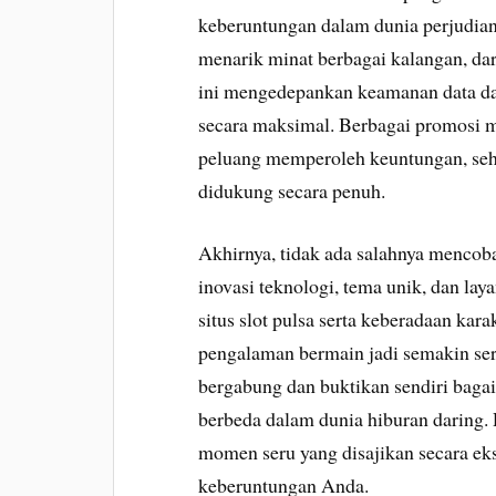
keberuntungan dalam dunia perjudia
menarik minat berbagai kalangan, da
ini mengedepankan keamanan data d
secara maksimal. Berbagai promosi m
peluang memperoleh keuntungan, sehi
didukung secara penuh.
Akhirnya, tidak ada salahnya menco
inovasi teknologi, tema unik, dan la
situs slot pulsa serta keberadaan kar
pengalaman bermain jadi semakin se
bergabung dan buktikan sendiri bag
berbeda dalam dunia hiburan daring.
momen seru yang disajikan secara eks
keberuntungan Anda.