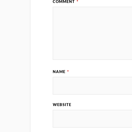
COMMENT
*
NAME
*
WEBSITE