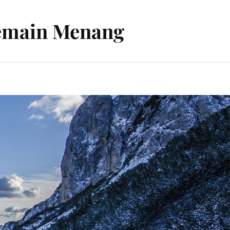
Pemain Menang