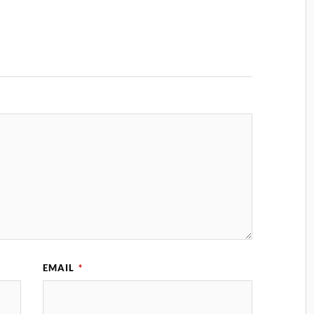
EMAIL
*