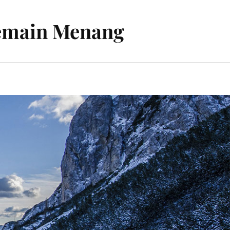
Pemain Menang