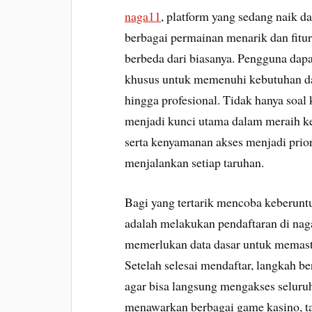
naga11
, platform yang sedang naik d
berbagai permainan menarik dan fit
berbeda dari biasanya. Pengguna dap
khusus untuk memenuhi kebutuhan da
hingga profesional. Tidak hanya soal 
menjadi kunci utama dalam meraih k
serta kenyamanan akses menjadi prio
menjalankan setiap taruhan.
Bagi yang tertarik mencoba keberunt
adalah melakukan pendaftaran di naga
memerlukan data dasar untuk memast
Setelah selesai mendaftar, langkah b
agar bisa langsung mengakses seluruh 
menawarkan berbagai game kasino, ta