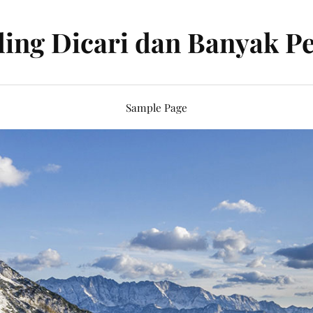
aling Dicari dan Banyak 
Sample Page