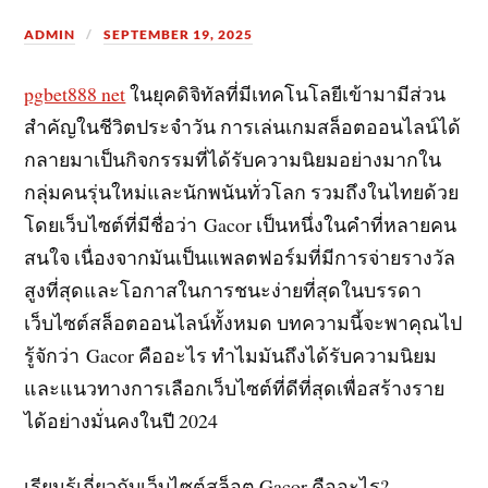
ADMIN
SEPTEMBER 19, 2025
pgbet888 net
ในยุคดิจิทัลที่มีเทคโนโลยีเข้ามามีส่วน
สำคัญในชีวิตประจำวัน การเล่นเกมสล็อตออนไลน์ได้
กลายมาเป็นกิจกรรมที่ได้รับความนิยมอย่างมากใน
กลุ่มคนรุ่นใหม่และนักพนันทั่วโลก รวมถึงในไทยด้วย
โดยเว็บไซต์ที่มีชื่อว่า Gacor เป็นหนึ่งในคำที่หลายคน
สนใจ เนื่องจากมันเป็นแพลตฟอร์มที่มีการจ่ายรางวัล
สูงที่สุดและโอกาสในการชนะง่ายที่สุดในบรรดา
เว็บไซต์สล็อตออนไลน์ทั้งหมด บทความนี้จะพาคุณไป
รู้จักว่า Gacor คืออะไร ทำไมมันถึงได้รับความนิยม
และแนวทางการเลือกเว็บไซต์ที่ดีที่สุดเพื่อสร้างราย
ได้อย่างมั่นคงในปี 2024
เรียนรู้เกี่ยวกับเว็บไซต์สล็อต Gacor คืออะไร?