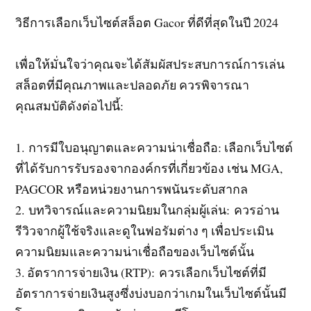
วิธีการเลือกเว็บไซต์สล็อต Gacor ที่ดีที่สุดในปี 2024
เพื่อให้มั่นใจว่าคุณจะได้สัมผัสประสบการณ์การเล่น
สล็อตที่มีคุณภาพและปลอดภัย ควรพิจารณา
คุณสมบัติดังต่อไปนี้:
1. การมีใบอนุญาตและความน่าเชื่อถือ: เลือกเว็บไซต์
ที่ได้รับการรับรองจากองค์กรที่เกี่ยวข้อง เช่น MGA,
PAGCOR หรือหน่วยงานการพนันระดับสากล
2. บทวิจารณ์และความนิยมในกลุ่มผู้เล่น: ควรอ่าน
รีวิวจากผู้ใช้จริงและดูในฟอรัมต่าง ๆ เพื่อประเมิน
ความนิยมและความน่าเชื่อถือของเว็บไซต์นั้น
3. อัตราการจ่ายเงิน (RTP): ควรเลือกเว็บไซต์ที่มี
อัตราการจ่ายเงินสูงซึ่งบ่งบอกว่าเกมในเว็บไซต์นั้นมี