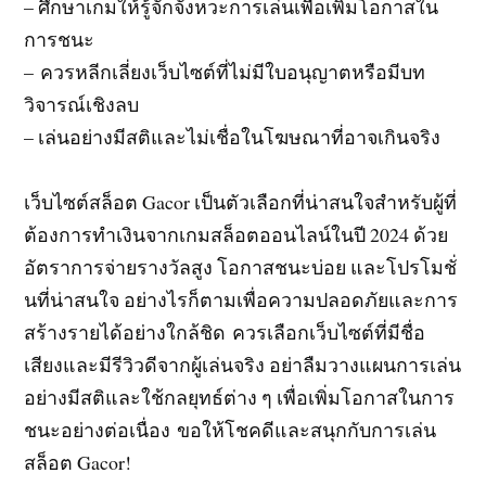
– ศึกษาเกมให้รู้จักจังหวะการเล่นเพื่อเพิ่มโอกาสใน
การชนะ
– ควรหลีกเลี่ยงเว็บไซต์ที่ไม่มีใบอนุญาตหรือมีบท
วิจารณ์เชิงลบ
– เล่นอย่างมีสติและไม่เชื่อในโฆษณาที่อาจเกินจริง
เว็บไซต์สล็อต Gacor เป็นตัวเลือกที่น่าสนใจสำหรับผู้ที่
ต้องการทำเงินจากเกมสล็อตออนไลน์ในปี 2024 ด้วย
อัตราการจ่ายรางวัลสูง โอกาสชนะบ่อย และโปรโมชั่
นที่น่าสนใจ อย่างไรก็ตามเพื่อความปลอดภัยและการ
สร้างรายได้อย่างใกล้ชิด ควรเลือกเว็บไซต์ที่มีชื่อ
เสียงและมีรีวิวดีจากผู้เล่นจริง อย่าลืมวางแผนการเล่น
อย่างมีสติและใช้กลยุทธ์ต่าง ๆ เพื่อเพิ่มโอกาสในการ
ชนะอย่างต่อเนื่อง ขอให้โชคดีและสนุกกับการเล่น
สล็อต Gacor!