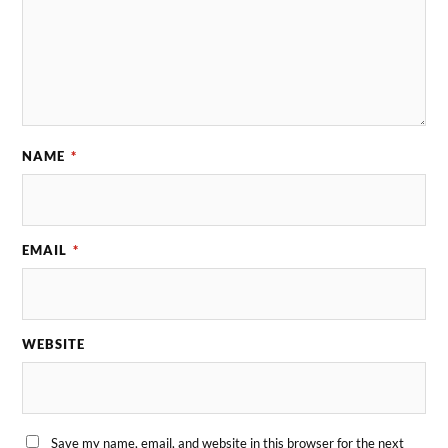
NAME
*
EMAIL
*
WEBSITE
Save my name, email, and website in this browser for the next