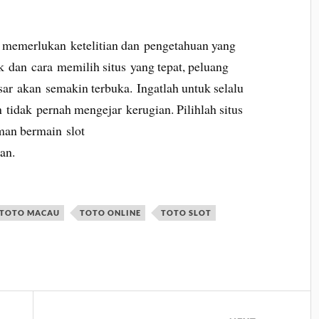
ntu memerlukan ketelitian dan pengetahuan yang
 dan cara memilih situs yang tepat, peluang
r akan semakin terbuka. Ingatlah untuk selalu
 tidak pernah mengejar kerugian. Pilihlah situs
man bermain slot
an.
TOTO MACAU
TOTO ONLINE
TOTO SLOT