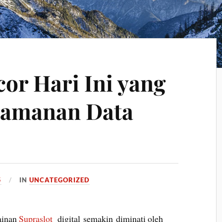
cor Hari Ini yang
eamanan Data
5
IN
UNCATEGORIZED
ainan
Supraslot
digital semakin diminati oleh