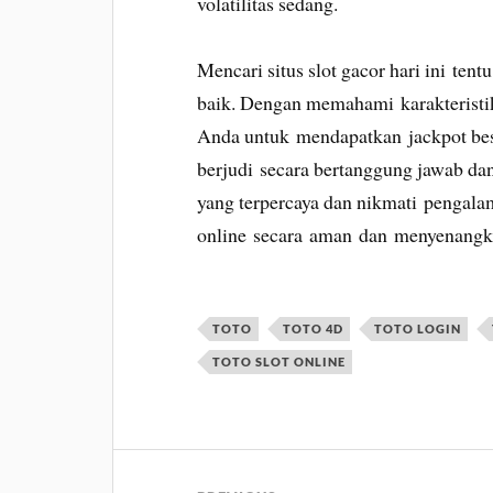
volatilitas sedang.
Mencari situs slot gacor hari ini te
baik. Dengan memahami karakteristik
Anda untuk mendapatkan jackpot besa
berjudi secara bertanggung jawab dan
yang terpercaya dan nikmati pengala
online secara aman dan menyenangk
TOTO
TOTO 4D
TOTO LOGIN
TOTO SLOT ONLINE