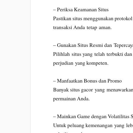
– Periksa Keamanan Situs
Pastikan situs menggunakan protoko
transaksi Anda tetap aman.
– Gunakan Situs Resmi dan Tepercay
Pilihlah situs yang telah terbukti da
perjudian yang kompeten.
– Manfaatkan Bonus dan Promo
Banyak situs gacor yang menawarka
permainan Anda.
– Mainkan Game dengan Volatilitas 
Untuk peluang kemenangan yang lebih