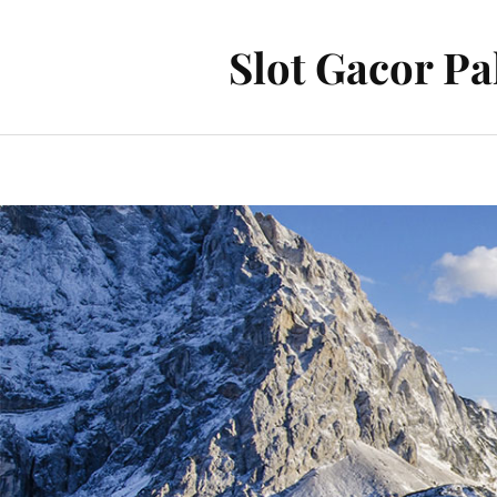
Slot Gacor P