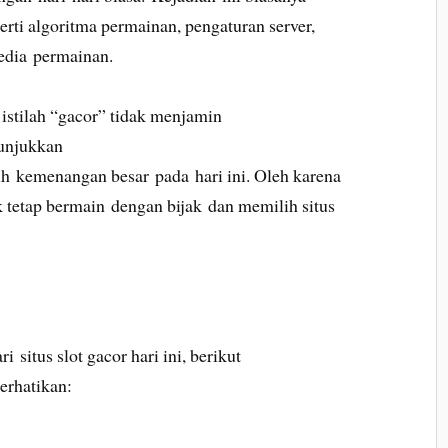
erti algoritma permainan, pengaturan server,
edia permainan.
istilah “gacor” tidak menjamin
unjukkan
h kemenangan besar pada hari ini. Oleh karena
k tetap bermain dengan bijak dan memilih situs
itus slot gacor hari ini, berikut
erhatikan: