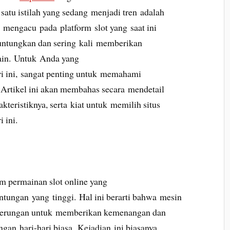
 satu istilah yang sedang menjadi tren adalah
ini mengacu pada platform slot yang saat ini
untungkan dan sering kali memberikan
ain. Untuk Anda yang
 ini, sangat penting untuk memahami
i. Artikel ini akan membahas secara mendetail
akteristiknya, serta kiat untuk memilih situs
 ini.
orm permainan slot online yang
tungan yang tinggi. Hal ini berarti bahwa mesin
cenderungan untuk memberikan kemenangan dan
ngan hari-hari biasa. Kejadian ini biasanya