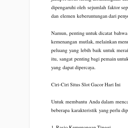
dipengaruhi oleh sejumlah faktor sep
dan elemen keberuntungan dari peny
Namun, penting untuk dicatat bahwa 
kemenangan mutlak, melainkan men
peluang yang lebih baik untuk merai
itu, sangat penting bagi pemain untu
yang dapat dipercaya.
Ciri-Ciri Situs Slot Gacor Hari Ini
Untuk membantu Anda dalam mencari s
beberapa karakteristik yang perlu dip
1. Rasio Kemenangan Tinggi