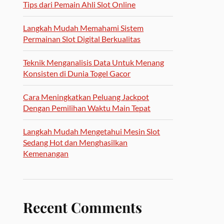
Tips dari Pemain Ahli Slot Online
Langkah Mudah Memahami Sistem
Permainan Slot Digital Berkualitas
Teknik Menganalisis Data Untuk Menang
Konsisten di Dunia Togel Gacor
Cara Meningkatkan Peluang Jackpot
Dengan Pemilihan Waktu Main Tepat
Langkah Mudah Mengetahui Mesin Slot
Sedang Hot dan Menghasilkan
Kemenangan
Recent Comments