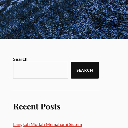
Search
SEARCH
Recent Posts
Langkah Mudah Memahami Sistem