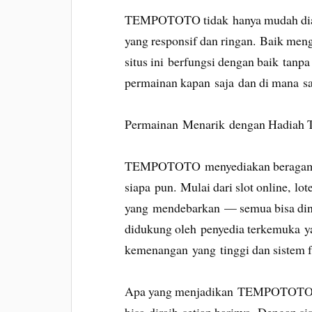
TEMPOTOTO tidak hanya mudah diaks
yang responsif dan ringan. Baik meng
situs ini berfungsi dengan baik ta
permainan kapan saja dan di mana sa
Permainan Menarik dengan Hadiah T
TEMPOTOTO menyediakan beragam p
siapa pun. Mulai dari slot online, lo
yang mendebarkan — semua bisa dini
didukung oleh penyedia terkemuka ya
kemenangan yang tinggi dan sistem fa
Apa yang menjadikan TEMPOTOTO se