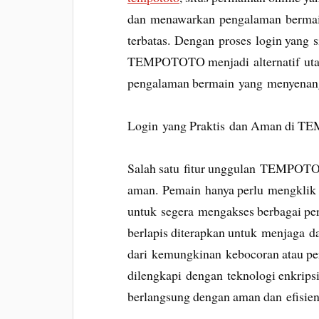
dan menawarkan pengalaman bermain
terbatas. Dengan proses login yang s
TEMPOTOTO menjadi alternatif uta
pengalaman bermain yang menyenan
Login yang Praktis dan Aman di
Salah satu fitur unggulan TEMPOT
aman. Pemain hanya perlu mengkli
untuk segera mengakses berbagai pe
berlapis diterapkan untuk menjaga da
dari kemungkinan kebocoran atau pe
dilengkapi dengan teknologi enkrip
berlangsung dengan aman dan efisien