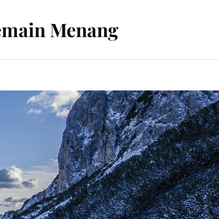
Pemain Menang