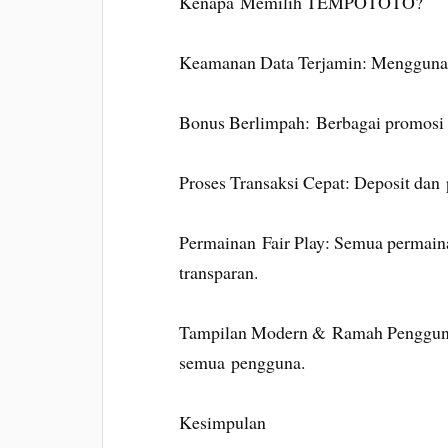
Kenapa Memilih TEMPOTOTO?
Keamanan Data Terjamin: Menggunaka
Bonus Berlimpah: Berbagai promosi
Proses Transaksi Cepat: Deposit da
Permainan Fair Play: Semua permaina
transparan.
Tampilan Modern & Ramah Pengguna
semua pengguna.
Kesimpulan