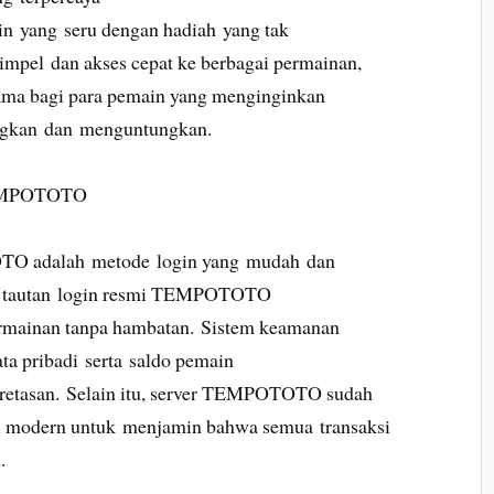
 yang seru dengan hadiah yang tak
impel dan akses cepat ke berbagai permainan,
ma bagi para pemain yang menginginkan
gkan dan menguntungkan.
 TEMPOTOTO
OTO adalah metode login yang mudah dan
k tautan login resmi TEMPOTOTO
rmainan tanpa hambatan. Sistem keamanan
ta pribadi serta saldo pemain
retasan. Selain itu, server TEMPOTOTO sudah
si modern untuk menjamin bahwa semua transaksi
.