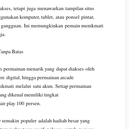
es, tetapi juga menawarkan tampilan situs
gunakan komputer, tablet, atau ponsel pintar,
npa gangguan. Ini memungkinkan pemain menikmati
ja.
anpa Batas
ermainan menarik yang dapat diakses oleh
tere digital, hingga permainan arcade
kmati melalui satu akun. Setiap permainan
ng dikenal memiliki tingkat
ir play 100 persen.
makin populer adalah hadiah besar yang