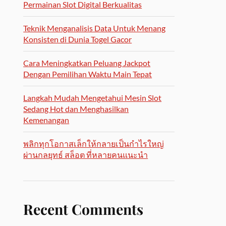
Permainan Slot Digital Berkualitas
Teknik Menganalisis Data Untuk Menang
Konsisten di Dunia Togel Gacor
Cara Meningkatkan Peluang Jackpot
Dengan Pemilihan Waktu Main Tepat
Langkah Mudah Mengetahui Mesin Slot
Sedang Hot dan Menghasilkan
Kemenangan
พลิกทุกโอกาสเล็กให้กลายเป็นกำไรใหญ่
ผ่านกลยุทธ์ สล็อต ที่หลายคนแนะนำ
Recent Comments