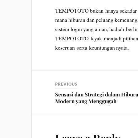
TEMPOTOTO bukan hanya sekadar sit
mana hiburan dan peluang kemenang
sistem login yang aman, hadiah berli
TEMPOTOTO layak menjadi pilihan 
keseruan serta keuntungan nyata.
PREVIOUS
Sensasi dan Strategi dalam Hibur
Modern yang Menggugah