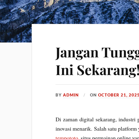
Jangan Tungg
Ini Sekarang
BY
ADMIN
ON
OCTOBER 21, 202
Di zaman digital sekarang, industri
inovasi menarik. Salah satu platfor
tempototo
, situs permainan online ya