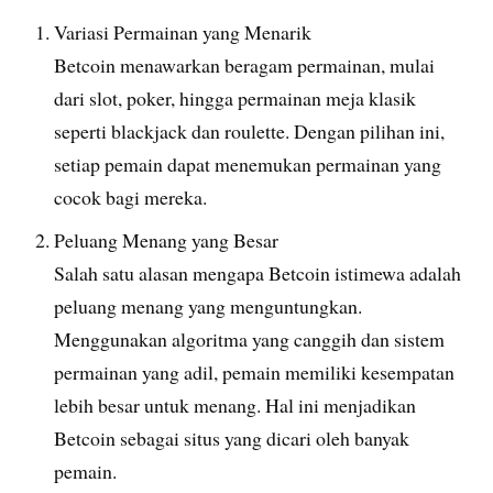
Variasi Permainan yang Menarik
Betcoin menawarkan beragam permainan, mulai
dari slot, poker, hingga permainan meja klasik
seperti blackjack dan roulette. Dengan pilihan ini,
setiap pemain dapat menemukan permainan yang
cocok bagi mereka.
Peluang Menang yang Besar
Salah satu alasan mengapa Betcoin istimewa adalah
peluang menang yang menguntungkan.
Menggunakan algoritma yang canggih dan sistem
permainan yang adil, pemain memiliki kesempatan
lebih besar untuk menang. Hal ini menjadikan
Betcoin sebagai situs yang dicari oleh banyak
pemain.