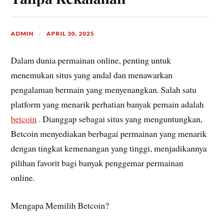
ADMIN
APRIL 30, 2025
Dalam dunia permainan online, penting untuk
menemukan situs yang andal dan menawarkan
pengalaman bermain yang menyenangkan. Salah satu
platform yang menarik perhatian banyak pemain adalah
betcoin
. Dianggap sebagai situs yang menguntungkan,
Betcoin menyediakan berbagai permainan yang menarik
dengan tingkat kemenangan yang tinggi, menjadikannya
pilihan favorit bagi banyak penggemar permainan
online.
Mengapa Memilih Betcoin?