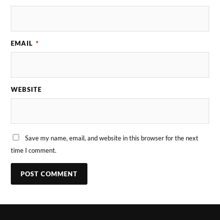
EMAIL
*
WEBSITE
Save my name, email, and website in this browser for the next
time I comment.