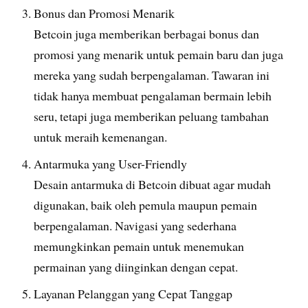
Bonus dan Promosi Menarik
Betcoin juga memberikan berbagai bonus dan
promosi yang menarik untuk pemain baru dan juga
mereka yang sudah berpengalaman. Tawaran ini
tidak hanya membuat pengalaman bermain lebih
seru, tetapi juga memberikan peluang tambahan
untuk meraih kemenangan.
Antarmuka yang User-Friendly
Desain antarmuka di Betcoin dibuat agar mudah
digunakan, baik oleh pemula maupun pemain
berpengalaman. Navigasi yang sederhana
memungkinkan pemain untuk menemukan
permainan yang diinginkan dengan cepat.
Layanan Pelanggan yang Cepat Tanggap