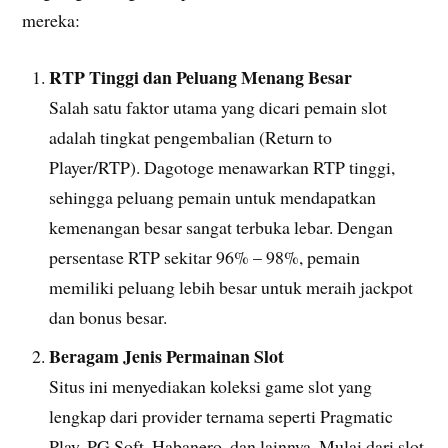
mereka:
RTP Tinggi dan Peluang Menang Besar
Salah satu faktor utama yang dicari pemain slot
adalah tingkat pengembalian (Return to
Player/RTP). Dagotoge menawarkan RTP tinggi,
sehingga peluang pemain untuk mendapatkan
kemenangan besar sangat terbuka lebar. Dengan
persentase RTP sekitar 96% – 98%, pemain
memiliki peluang lebih besar untuk meraih jackpot
dan bonus besar.
Beragam Jenis Permainan Slot
Situs ini menyediakan koleksi game slot yang
lengkap dari provider ternama seperti Pragmatic
Play, PG Soft, Habanero, dan lainnya. Mulai dari slot