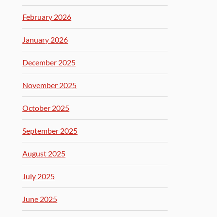
February 2026
January 2026
December 2025
November 2025
October 2025
September 2025
August 2025
July 2025
June 2025