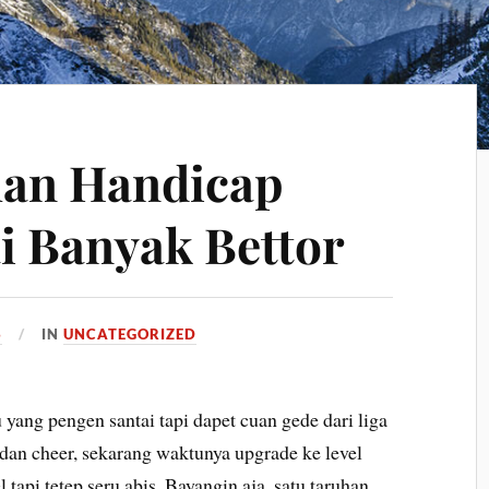
han Handicap
i Banyak Bettor
6
IN
UNCATEGORIZED
 yang pengen santai tapi dapet cuan gede dari liga
dan cheer, sekarang waktunya upgrade ke level
l tapi tetep seru abis. Bayangin aja, satu taruhan