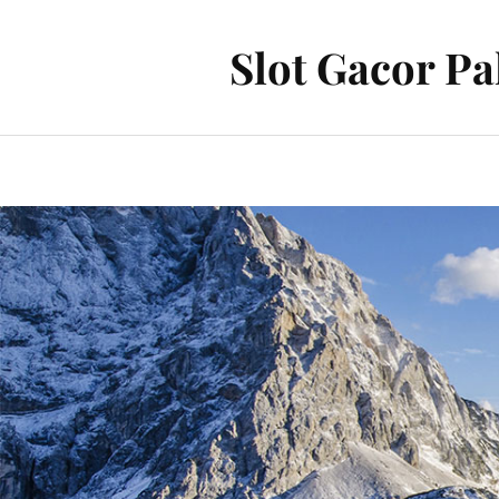
Slot Gacor P