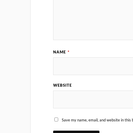
NAME
*
WEBSITE
Save my name, email, and website in this 