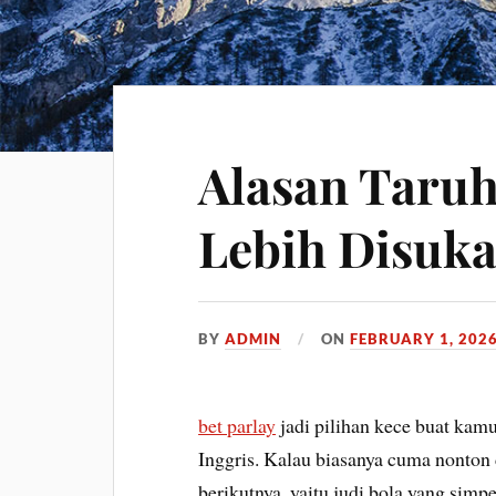
Alasan Taru
Lebih Disuka
BY
ADMIN
ON
FEBRUARY 1, 202
bet parlay
jadi pilihan kece buat kamu
Inggris. Kalau biasanya cuma nonton 
berikutnya, yaitu judi bola yang simpe