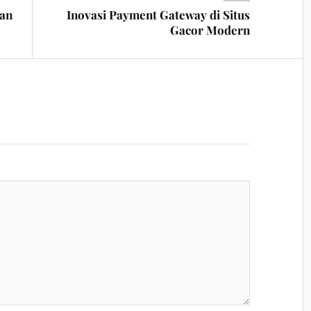
han
Inovasi Payment Gateway di Situs
Gacor Modern