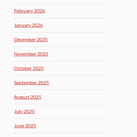
February 2026
January 2026
December 2025
November 2025
October 2025
September 2025
August 2025
July 2025
June 2025