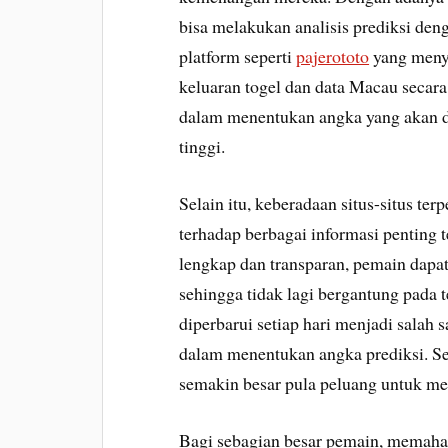
bisa melakukan analisis prediksi denga
platform seperti
pajerototo
yang meny
keluaran togel dan data Macau secara
dalam menentukan angka yang akan d
tinggi.
Selain itu, keberadaan situs-situs te
terhadap berbagai informasi penting 
lengkap dan transparan, pemain dapat 
sehingga tidak lagi bergantung pada 
diperbarui setiap hari menjadi salah 
dalam menentukan angka prediksi. Se
semakin besar pula peluang untuk me
Bagi sebagian besar pemain, memaha