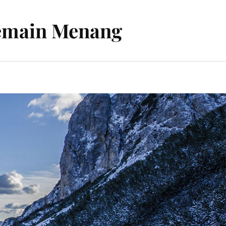
Pemain Menang