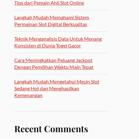
Tips dari Pemain Ahli Slot Online
Langkah Mudah Memahami Sistem
Permainan Slot Digital Berkualitas
Teknik Menganalisis Data Untuk Menang
Konsisten di Dunia Togel Gacor
Cara Meningkatkan Peluang Jackpot
Dengan Pemilihan Waktu Main Tepat
Langkah Mudah Mengetahui Mesin Slot
Sedang Hot dan Menghasilkan
Kemenangan
Recent Comments