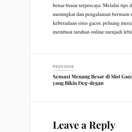
benar-benar terpercaya. Melalui tips
meningkat dan pengalaman bermain 
keberadaan situs gacor, peluang mer
membuat taruhan online menjadi le
PREVIOUS
Sensasi Menang Besar di Slot Gac
yang Bikin Deg-degan
Leave a Reply