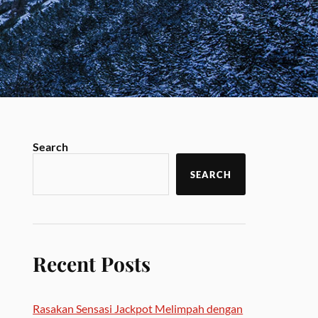
Search
SEARCH
Recent Posts
Rasakan Sensasi Jackpot Melimpah dengan