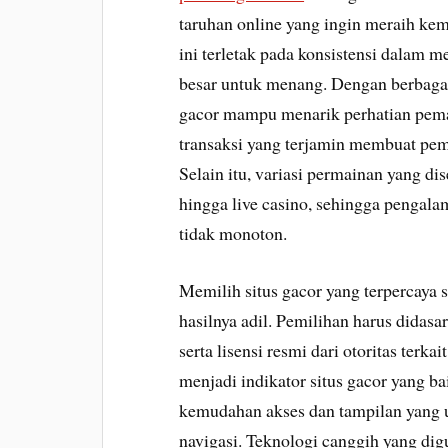
taruhan online yang ingin meraih ke
ini terletak pada konsistensi dalam
besar untuk menang. Dengan berbagai 
gacor mampu menarik perhatian pemai
transaksi yang terjamin membuat pem
Selain itu, variasi permainan yang dis
hingga live casino, sehingga pengal
tidak monoton.
Memilih situs gacor yang terpercaya 
hasilnya adil. Pemilihan harus didasa
serta lisensi resmi dari otoritas terk
menjadi indikator situs gacor yang ba
kemudahan akses dan tampilan yang
navigasi. Teknologi canggih yang di