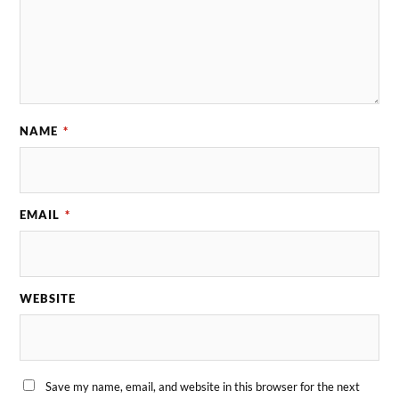
NAME
*
EMAIL
*
WEBSITE
Save my name, email, and website in this browser for the next