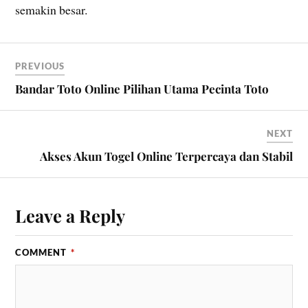
semakin besar.
PREVIOUS
Bandar Toto Online Pilihan Utama Pecinta Toto
NEXT
Akses Akun Togel Online Terpercaya dan Stabil
Leave a Reply
COMMENT
*