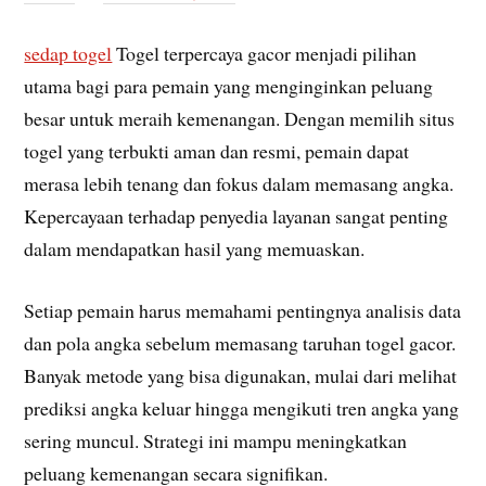
sedap togel
Togel terpercaya gacor menjadi pilihan
utama bagi para pemain yang menginginkan peluang
besar untuk meraih kemenangan. Dengan memilih situs
togel yang terbukti aman dan resmi, pemain dapat
merasa lebih tenang dan fokus dalam memasang angka.
Kepercayaan terhadap penyedia layanan sangat penting
dalam mendapatkan hasil yang memuaskan.
Setiap pemain harus memahami pentingnya analisis data
dan pola angka sebelum memasang taruhan togel gacor.
Banyak metode yang bisa digunakan, mulai dari melihat
prediksi angka keluar hingga mengikuti tren angka yang
sering muncul. Strategi ini mampu meningkatkan
peluang kemenangan secara signifikan.