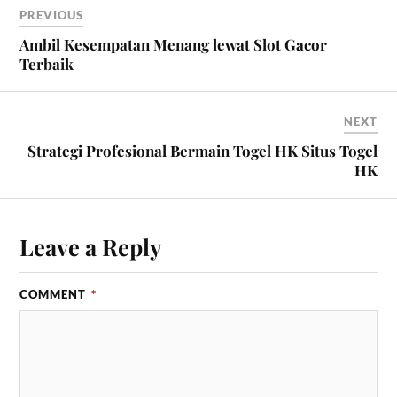
PREVIOUS
Ambil Kesempatan Menang lewat Slot Gacor
Terbaik
NEXT
Strategi Profesional Bermain Togel HK Situs Togel
HK
Leave a Reply
COMMENT
*