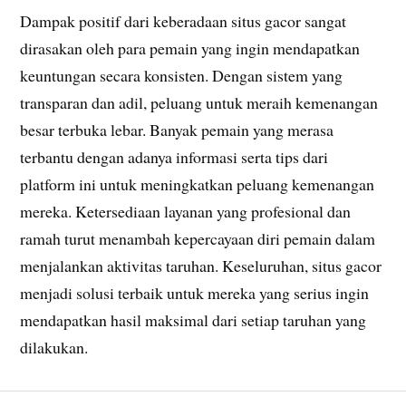
Dampak positif dari keberadaan situs gacor sangat
dirasakan oleh para pemain yang ingin mendapatkan
keuntungan secara konsisten. Dengan sistem yang
transparan dan adil, peluang untuk meraih kemenangan
besar terbuka lebar. Banyak pemain yang merasa
terbantu dengan adanya informasi serta tips dari
platform ini untuk meningkatkan peluang kemenangan
mereka. Ketersediaan layanan yang profesional dan
ramah turut menambah kepercayaan diri pemain dalam
menjalankan aktivitas taruhan. Keseluruhan, situs gacor
menjadi solusi terbaik untuk mereka yang serius ingin
mendapatkan hasil maksimal dari setiap taruhan yang
dilakukan.