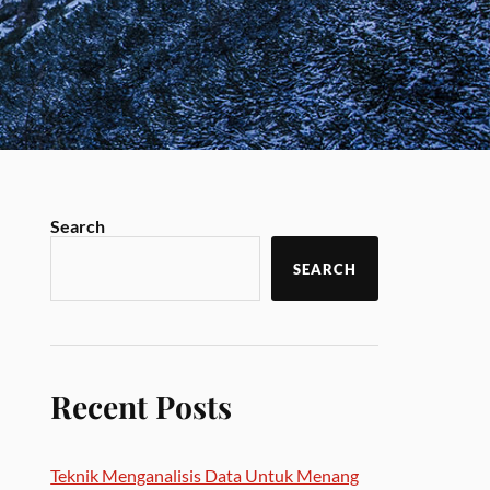
Search
SEARCH
Recent Posts
Teknik Menganalisis Data Untuk Menang