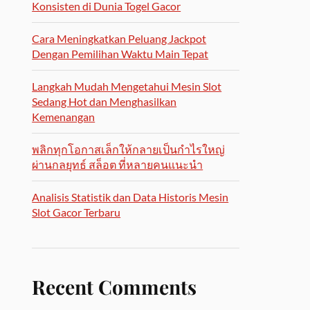
Konsisten di Dunia Togel Gacor
Cara Meningkatkan Peluang Jackpot
Dengan Pemilihan Waktu Main Tepat
Langkah Mudah Mengetahui Mesin Slot
Sedang Hot dan Menghasilkan
Kemenangan
พลิกทุกโอกาสเล็กให้กลายเป็นกำไรใหญ่
ผ่านกลยุทธ์ สล็อต ที่หลายคนแนะนำ
Analisis Statistik dan Data Historis Mesin
Slot Gacor Terbaru
Recent Comments