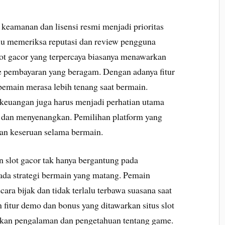
r keamanan dan lisensi resmi menjadi prioritas
lu memeriksa reputasi dan review pengguna
ot gacor yang terpercaya biasanya menawarkan
e pembayaran yang beragam. Dengan adanya fitur
 pemain merasa lebih tenang saat bermain.
 keuangan juga harus menjadi perhatian utama
 dan menyenangkan. Pemilihan platform yang
dan keseruan selama bermain.
 slot gacor tak hanya bergantung pada
da strategi bermain yang matang. Pemain
ara bijak dan tidak terlalu terbawa suasana saat
itur demo dan bonus yang ditawarkan situs slot
kan pengalaman dan pengetahuan tentang game.