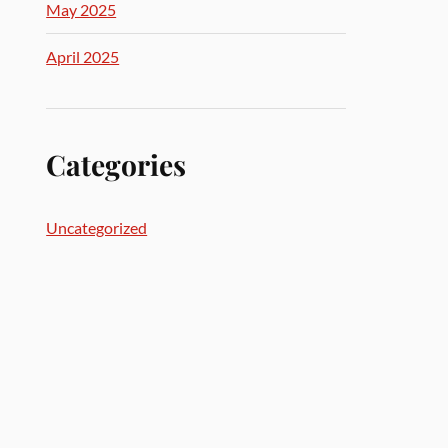
May 2025
April 2025
Categories
Uncategorized