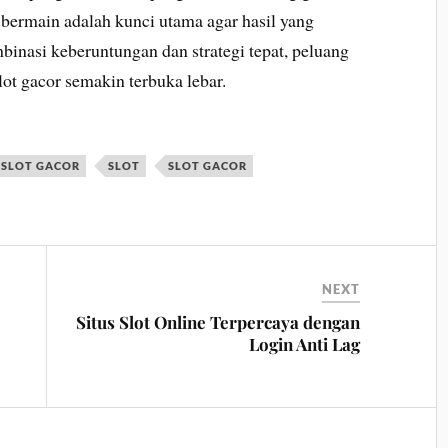
t bermain adalah kunci utama agar hasil yang
binasi keberuntungan dan strategi tepat, peluang
lot gacor semakin terbuka lebar.
 SLOT GACOR
SLOT
SLOT GACOR
NEXT
Situs Slot Online Terpercaya dengan
Login Anti Lag