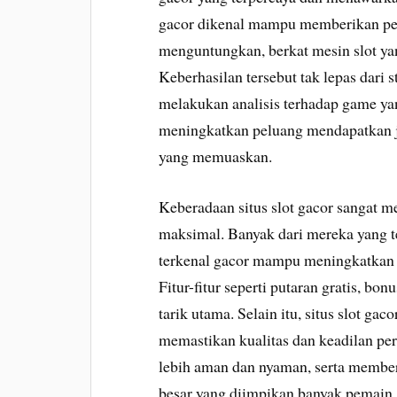
gacor dikenal mampu memberikan pe
menguntungkan, berkat mesin slot y
Keberhasilan tersebut tak lepas dari 
melakukan analisis terhadap game ya
meningkatkan peluang mendapatkan j
yang memuaskan.
Keberadaan situs slot gacor sangat
maksimal. Banyak dari mereka yang 
terkenal gacor mampu meningkatkan 
Fitur-fitur seperti putaran gratis, bo
tarik utama. Selain itu, situs slot g
memastikan kualitas dan keadilan pe
lebih aman dan nyaman, serta membe
besar yang diimpikan banyak pemain.