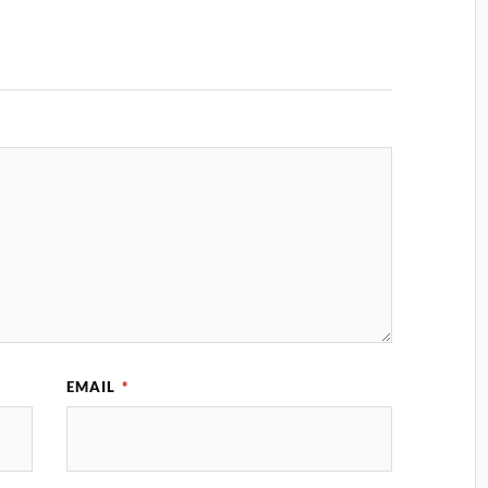
EMAIL
*