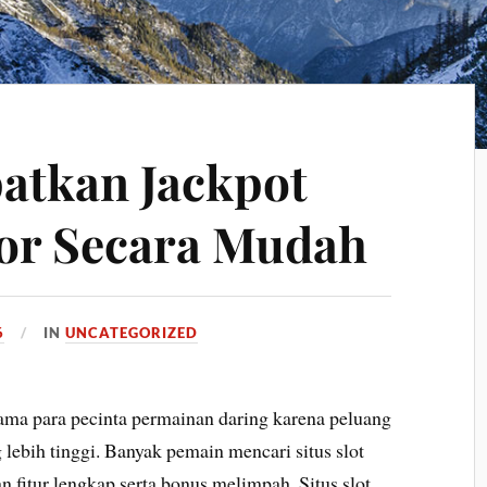
atkan Jackpot
cor Secara Mudah
6
IN
UNCATEGORIZED
utama para pecinta permainan daring karena peluang
ebih tinggi. Banyak pemain mencari situs slot
 fitur lengkap serta bonus melimpah. Situs slot