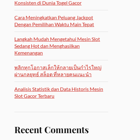
Konsisten di Dunia Togel Gacor
Cara Meningkatkan Peluang Jackpot
Dengan Pemilihan Waktu Main Tepat
Langkah Mudah Mengetahui Mesin Slot
Sedang Hot dan Menghasilkan
Kemenangan
พลิกทุกโอกาสเล็กให้กลายเป็นกำไรใหญ่
ผ่านกลยุทธ์ สล็อต ที่หลายคนแนะนำ
Analisis Statistik dan Data Historis Mesin
Slot Gacor Terbaru
Recent Comments