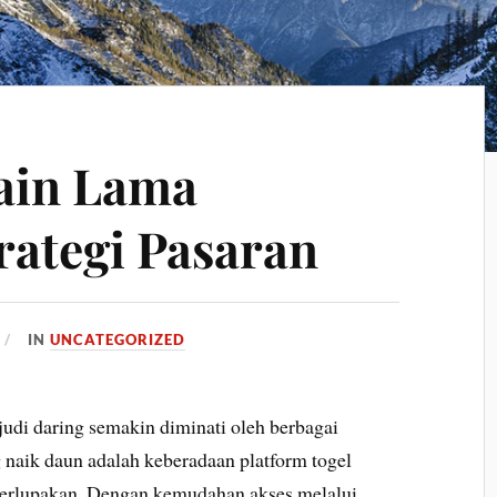
ain Lama
rategi Pasaran
IN
UNCATEGORIZED
 judi daring semakin diminati oleh berbagai
g naik daun adalah keberadaan platform togel
terlupakan. Dengan kemudahan akses melalui