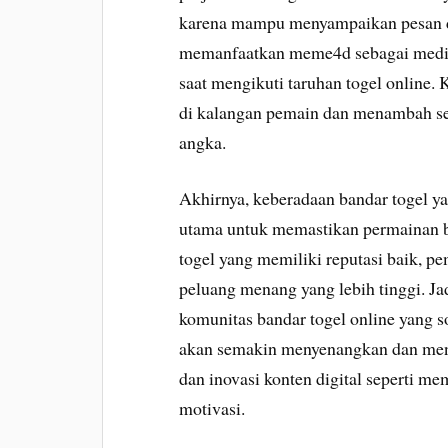
karena mampu menyampaikan pesan d
memanfaatkan meme4d sebagai media 
saat mengikuti taruhan togel online.
di kalangan pemain dan menambah se
angka.
Akhirnya, keberadaan bandar togel ya
utama untuk memastikan permainan b
togel yang memiliki reputasi baik, p
peluang menang yang lebih tinggi. Ja
komunitas bandar togel online yang s
akan semakin menyenangkan dan meng
dan inovasi konten digital seperti 
motivasi.