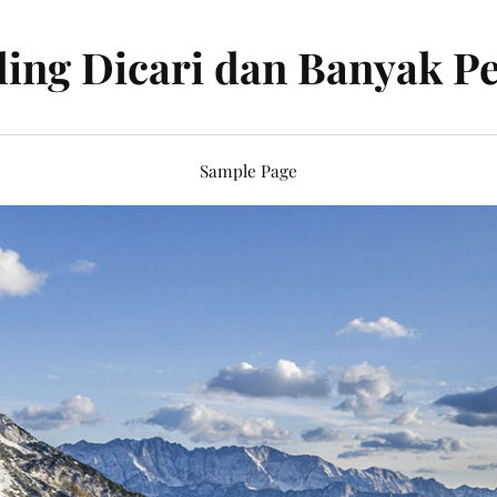
aling Dicari dan Banyak 
Sample Page