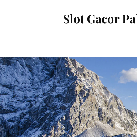
Slot Gacor P