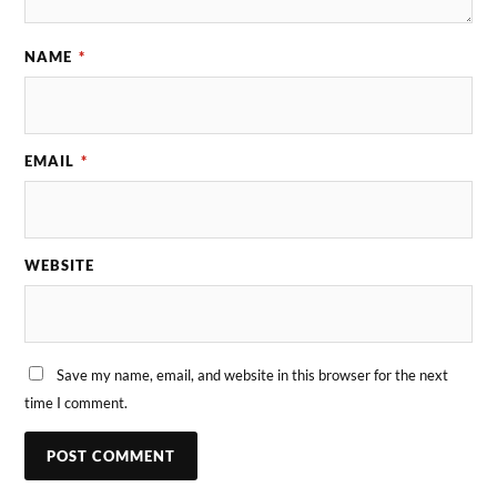
NAME
*
EMAIL
*
WEBSITE
Save my name, email, and website in this browser for the next
time I comment.