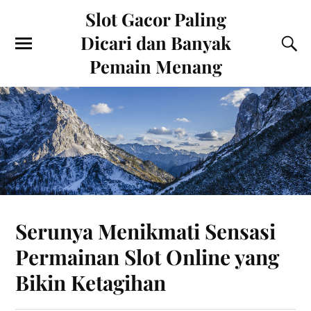
Slot Gacor Paling
Dicari dan Banyak
Pemain Menang
Serunya Menikmati Sensasi
Permainan Slot Online yang
Bikin Ketagihan