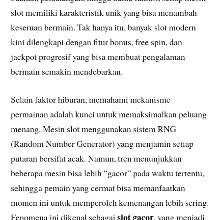
slot memiliki karakteristik unik yang bisa menambah
keseruan bermain. Tak hanya itu, banyak slot modern
kini dilengkapi dengan fitur bonus, free spin, dan
jackpot progresif yang bisa membuat pengalaman
bermain semakin mendebarkan.
Selain faktor hiburan, memahami mekanisme
permainan adalah kunci untuk memaksimalkan peluang
menang. Mesin slot menggunakan sistem RNG
(Random Number Generator) yang menjamin setiap
putaran bersifat acak. Namun, tren menunjukkan
beberapa mesin bisa lebih “gacor” pada waktu tertentu,
sehingga pemain yang cermat bisa memanfaatkan
momen ini untuk memperoleh kemenangan lebih sering.
slot gacor
Fenomena ini dikenal sebagai
, yang menjadi