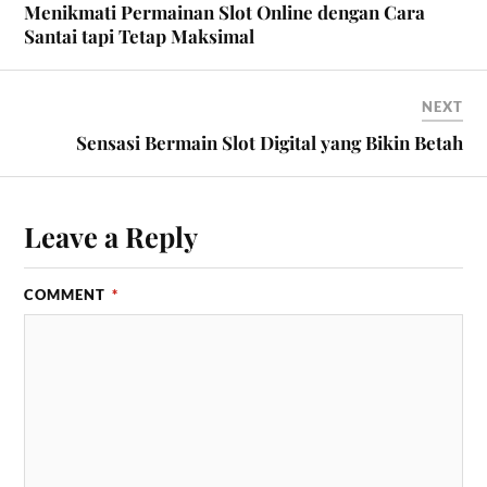
Menikmati Permainan Slot Online dengan Cara
Santai tapi Tetap Maksimal
NEXT
Sensasi Bermain Slot Digital yang Bikin Betah
Leave a Reply
COMMENT
*