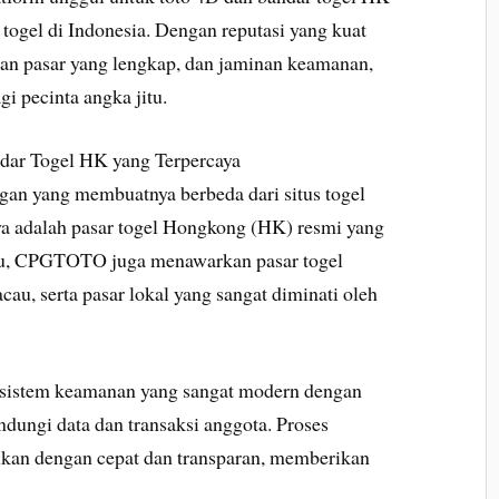
 togel di Indonesia. Dengan reputasi yang kuat
han pasar yang lengkap, dan jaminan keamanan,
i pecinta angka jitu.
r Togel HK yang Terpercaya
n yang membuatnya berbeda dari situs togel
nya adalah pasar togel Hongkong (HK) resmi yang
n itu, CPGTOTO juga menawarkan pasar togel
cau, serta pasar lokal yang sangat diminati oleh
istem keamanan yang sangat modern dengan
ndungi data dan transaksi anggota. Proses
ukan dengan cepat dan transparan, memberikan