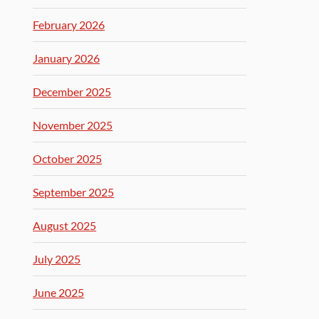
February 2026
January 2026
December 2025
November 2025
October 2025
September 2025
August 2025
July 2025
June 2025