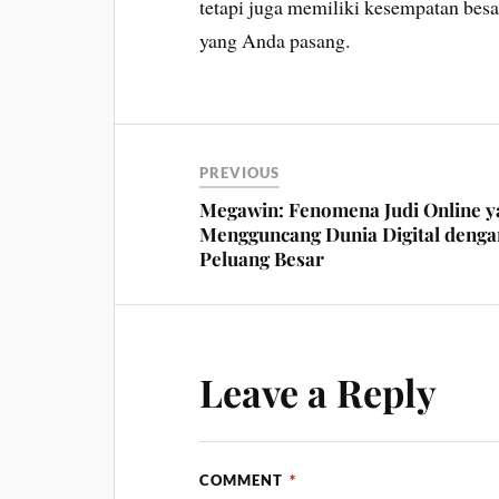
tetapi juga memiliki kesempatan besa
yang Anda pasang.
PREVIOUS
Megawin: Fenomena Judi Online y
Mengguncang Dunia Digital denga
Peluang Besar
Leave a Reply
COMMENT
*