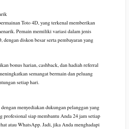
arik
ermainan Toto 4D, yang terkenal memberikan
enarik. Pemain memiliki variasi dalam jenis
D, dengan diskon besar serta pembayaran yang
n bonus harian, cashback, dan hadiah referral
n meningkatkan semangat bermain dan peluang
tungan setiap hari.
dengan menyediakan dukungan pelanggan yang
ng profesional siap membantu Anda 24 jam setiap
 chat atau WhatsApp. Jadi, jika Anda menghadapi