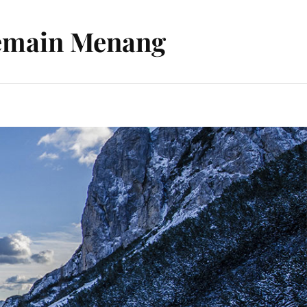
Pemain Menang