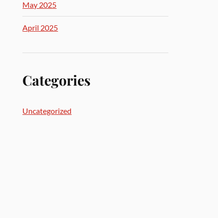
May 2025
April 2025
Categories
Uncategorized