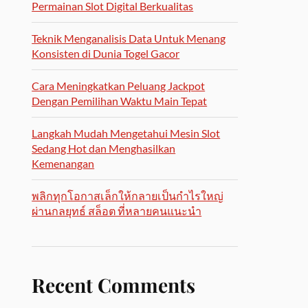
Permainan Slot Digital Berkualitas
Teknik Menganalisis Data Untuk Menang
Konsisten di Dunia Togel Gacor
Cara Meningkatkan Peluang Jackpot
Dengan Pemilihan Waktu Main Tepat
Langkah Mudah Mengetahui Mesin Slot
Sedang Hot dan Menghasilkan
Kemenangan
พลิกทุกโอกาสเล็กให้กลายเป็นกำไรใหญ่
ผ่านกลยุทธ์ สล็อต ที่หลายคนแนะนำ
Recent Comments