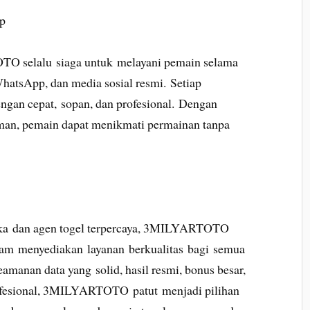
op
O selalu siaga untuk melayani pemain selama
 WhatsApp, dan media sosial resmi. Setiap
engan cepat, sopan, dan profesional. Dengan
man, pemain dapat menikmati permainan tanpa
uka dan agen togel terpercaya, 3MILYARTOTO
am menyediakan layanan berkualitas bagi semua
amanan data yang solid, hasil resmi, bonus besar,
ofesional, 3MILYARTOTO patut menjadi pilihan