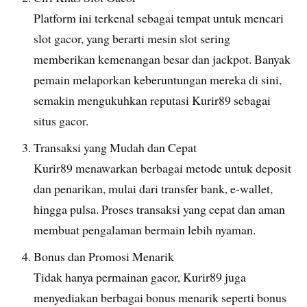
Platform ini terkenal sebagai tempat untuk mencari
slot gacor, yang berarti mesin slot sering
memberikan kemenangan besar dan jackpot. Banyak
pemain melaporkan keberuntungan mereka di sini,
semakin mengukuhkan reputasi Kurir89 sebagai
situs gacor.
Transaksi yang Mudah dan Cepat
Kurir89 menawarkan berbagai metode untuk deposit
dan penarikan, mulai dari transfer bank, e-wallet,
hingga pulsa. Proses transaksi yang cepat dan aman
membuat pengalaman bermain lebih nyaman.
Bonus dan Promosi Menarik
Tidak hanya permainan gacor, Kurir89 juga
menyediakan berbagai bonus menarik seperti bonus