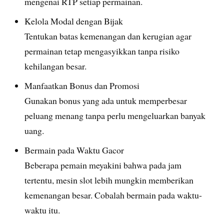
mengenai RTP setiap permainan.
Kelola Modal dengan Bijak
Tentukan batas kemenangan dan kerugian agar
permainan tetap mengasyikkan tanpa risiko
kehilangan besar.
Manfaatkan Bonus dan Promosi
Gunakan bonus yang ada untuk memperbesar
peluang menang tanpa perlu mengeluarkan banyak
uang.
Bermain pada Waktu Gacor
Beberapa pemain meyakini bahwa pada jam
tertentu, mesin slot lebih mungkin memberikan
kemenangan besar. Cobalah bermain pada waktu-
waktu itu.