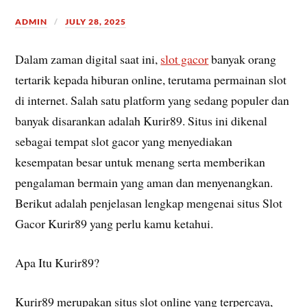
ADMIN
JULY 28, 2025
Dalam zaman digital saat ini,
slot gacor
banyak orang
tertarik kepada hiburan online, terutama permainan slot
di internet. Salah satu platform yang sedang populer dan
banyak disarankan adalah Kurir89. Situs ini dikenal
sebagai tempat slot gacor yang menyediakan
kesempatan besar untuk menang serta memberikan
pengalaman bermain yang aman dan menyenangkan.
Berikut adalah penjelasan lengkap mengenai situs Slot
Gacor Kurir89 yang perlu kamu ketahui.
Apa Itu Kurir89?
Kurir89 merupakan situs slot online yang terpercaya,