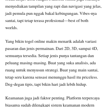
menyediakan tampilan yang rapi dan navigasi yang jelas,
jadi pemula pun nggak bakal kebingungan. Vibes-nya
santai, tapi tetap terasa profesional—best of both
worlds.
Yang bikin togel online makin menarik adalah variasi
pasaran dan jenis permainan. Dari 2D, 3D, sampai 4D,
semuanya tersedia. Setiap jenis punya tantangan dan
peluang masing-masing. Buat yang suka analisis, ada
ruang untuk menyusun strategi. Buat yang main santai,
tetap seru karena sensasi menunggu hasil itu priceless.
Deg-degan tipis, tapi bikin hari jadi lebih hidup.
Keamanan juga jadi faktor penting. Platform terpercaya
biasanya sudah dilengkapi sistem keamanan modern