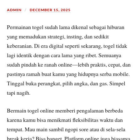
ADMIN
DECEMBER 15, 2025
Permainan togel sudah lama dikenal sebagai hiburan
yang memadukan strategi, insting, dan sedikit
keberanian. Di era digital seperti sekarang, togel tidak
lagi identik dengan cara lama yang ribet. Semuanya
sudah pindah ke ranah online—lebih praktis, cepat, dan
pastinya ramah buat kamu yang hidupnya serba mobile.
Tinggal buka perangkat, pilih angka, dan gas. Simpel
tapi nagih.
Bermain togel online memberi pengalaman berbeda
karena kamu bisa menikmati fleksibilitas waktu dan
tempat. Mau main sambil ngopi sore atau di sela-sela
break kerja? Bisa banget. Platform online juga biasanya