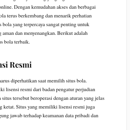
online. Dengan kemudahan akses dan berbagai
 bola terus berkembang dan menarik perhatian
 bola yang terpercaya sangat penting untuk
g aman dan menyenangkan. Berikut adalah
 bola terbaik.
nsi Resmi
rus diperhatikan saat memilih situs bola.
ki lisensi resmi dari badan pengatur perjudian
situs tersebut beroperasi dengan aturan yang jelas
etat. Situs yang memiliki lisensi resmi juga
ng jawab terhadap keamanan data pribadi dan