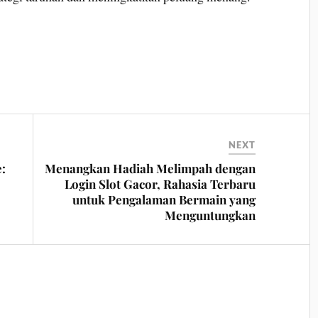
NEXT
:
Menangkan Hadiah Melimpah dengan
Login Slot Gacor, Rahasia Terbaru
untuk Pengalaman Bermain yang
Menguntungkan