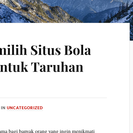
lih Situs Bola
untuk Taruhan
IN
UNCATEGORIZED
ama bagi banyak orang yang ingin menikmati