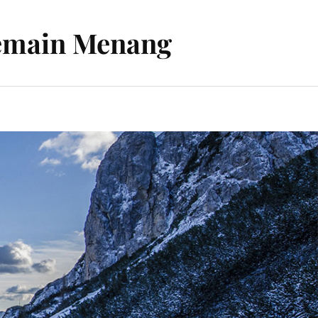
Pemain Menang