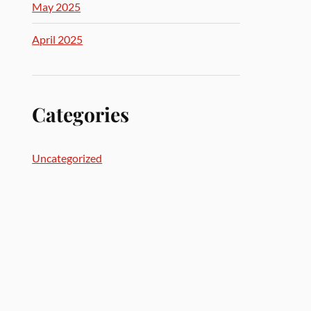
May 2025
April 2025
Categories
Uncategorized