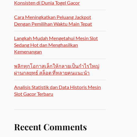
Konsisten di Dunia Togel Gacor
Cara Meningkatkan Peluang Jackpot
Dengan Pemilihan Waktu Main Tepat
Langkah Mudah Mengetahui Mesin Slot
Sedang Hot dan Menghasilkan
Kemenangan
พลิกทุกโอกาสเล็กให้กลายเป็นกำไรใหญ่
ผ่านกลยุทธ์ สล็อต ที่หลายคนแนะนำ
Analisis Statistik dan Data Historis Mesin
Slot Gacor Terbaru
Recent Comments