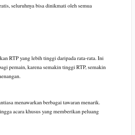
ratis, seluruhnya bisa dinikmati oleh semua
n RTP yang lebih tinggi daripada rata-rata. Ini
agi pemain, karena semakin tinggi RTP, semakin
menangan.
antiasa menawarkan berbagai tawaran menarik.
hingga acara khusus yang memberikan peluang