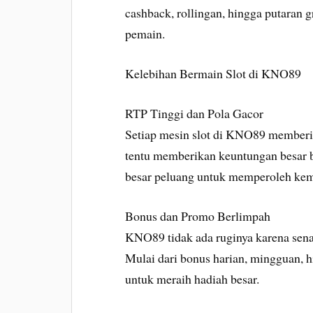
cashback, rollingan, hingga putaran g
pemain.
Kelebihan Bermain Slot di KNO89
RTP Tinggi dan Pola Gacor
Setiap mesin slot di KNO89 memberika
tentu memberikan keuntungan besar b
besar peluang untuk memperoleh ke
Bonus dan Promo Berlimpah
KNO89 tidak ada ruginya karena sen
Mulai dari bonus harian, mingguan, 
untuk meraih hadiah besar.