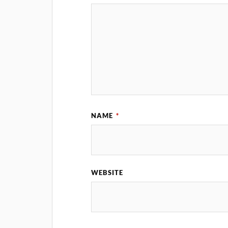
NAME
*
WEBSITE