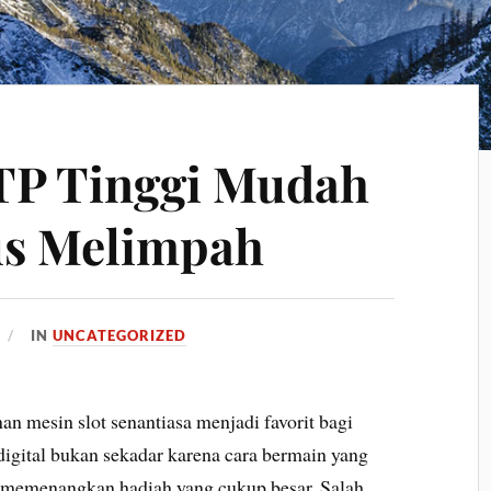
RTP Tinggi Mudah
us Melimpah
IN
UNCATEGORIZED
an mesin slot senantiasa menjadi favorit bagi
 digital bukan sekadar karena cara bermain yang
ng memenangkan hadiah yang cukup besar. Salah