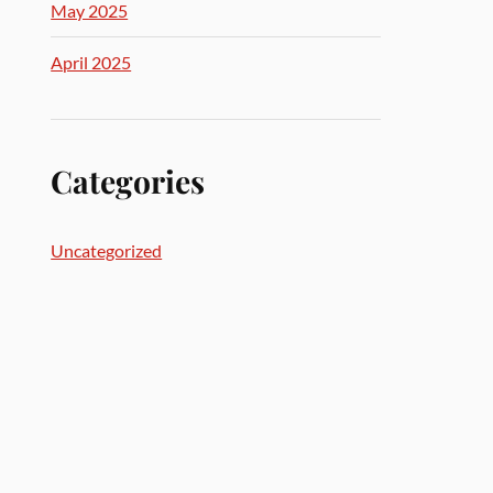
May 2025
April 2025
Categories
Uncategorized