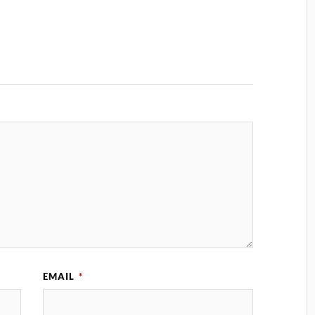
EMAIL
*