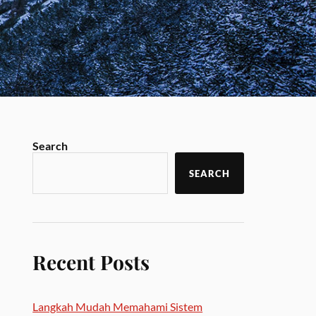
Search
SEARCH
Recent Posts
Langkah Mudah Memahami Sistem