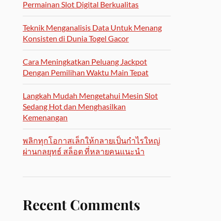
Permainan Slot Digital Berkualitas
Teknik Menganalisis Data Untuk Menang
Konsisten di Dunia Togel Gacor
Cara Meningkatkan Peluang Jackpot
Dengan Pemilihan Waktu Main Tepat
Langkah Mudah Mengetahui Mesin Slot
Sedang Hot dan Menghasilkan
Kemenangan
พลิกทุกโอกาสเล็กให้กลายเป็นกำไรใหญ่
ผ่านกลยุทธ์ สล็อต ที่หลายคนแนะนำ
Recent Comments