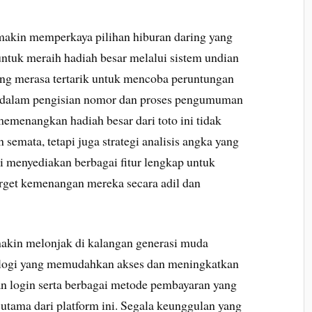
emakin memperkaya pilihan hiburan daring yang
ntuk meraih hadiah besar melalui sistem undian
ng merasa tertarik untuk mencoba peruntungan
n dalam pengisian nomor dan proses pengumuman
emenangkan hadiah besar dari toto ini tidak
semata, tetapi juga strategi analisis angka yang
mi menyediakan berbagai fitur lengkap untuk
get kemenangan mereka secara adil dan
emakin melonjak di kalangan generasi muda
ologi yang memudahkan akses dan meningkatkan
 login serta berbagai metode pembayaran yang
utama dari platform ini. Segala keunggulan yang