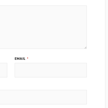
EMAIL
*