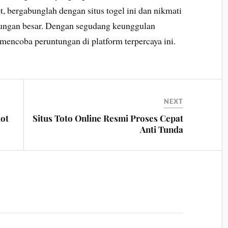
t, bergabunglah dengan situs togel ini dan nikmati
tungan besar. Dengan segudang keunggulan
k mencoba peruntungan di platform terpercaya ini.
NEXT
lot
Situs Toto Online Resmi Proses Cepat
Anti Tunda