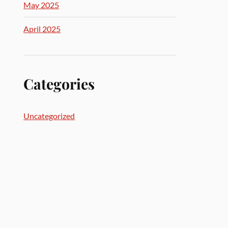
May 2025
April 2025
Categories
Uncategorized