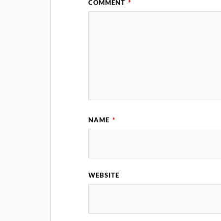
COMMENT
*
NAME
*
WEBSITE