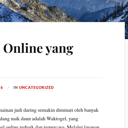
 Online yang
26
IN
UNCATEGORIZED
ermainan judi daring semakin diminati oleh banyak
edang naik daun adalah Waktogel, yang
 online terbaik dan terpercaya. Melalui layanan