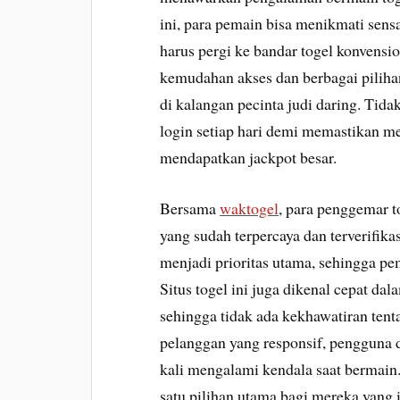
ini, para pemain bisa menikmati sens
harus pergi ke bandar togel konvensio
kemudahan akses dan berbagai piliha
di kalangan pecinta judi daring. Tid
login setiap hari demi memastikan m
mendapatkan jackpot besar.
Bersama
waktogel
, para penggemar t
yang sudah terpercaya dan terverifi
menjadi prioritas utama, sehingga p
Situs togel ini juga dikenal cepat d
sehingga tidak ada kekhawatiran tent
pelanggan yang responsif, pengguna 
kali mengalami kendala saat bermain.
satu pilihan utama bagi mereka yang 