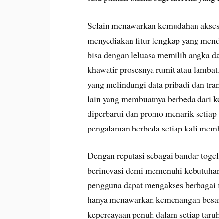
Selain menawarkan kemudahan akses 
menyediakan fitur lengkap yang mend
bisa dengan leluasa memilih angka dan
khawatir prosesnya rumit atau lambat
yang melindungi data pribadi dan tr
lain yang membuatnya berbeda dari ko
diperbarui dan promo menarik setiap
pengalaman berbeda setiap kali membu
Dengan reputasi sebagai bandar togel
berinovasi demi memenuhi kebutuhan 
pengguna dapat mengakses berbagai f
hanya menawarkan kemenangan besar
kepercayaan penuh dalam setiap taru