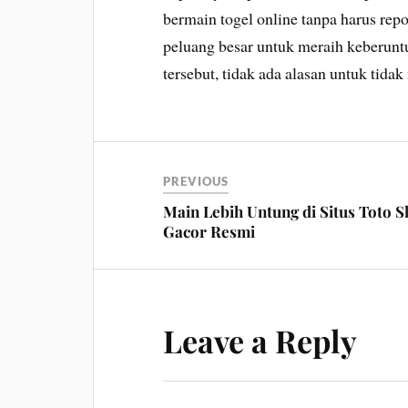
bermain togel online tanpa harus repo
peluang besar untuk meraih keberun
tersebut, tidak ada alasan untuk tida
PREVIOUS
Main Lebih Untung di Situs Toto S
Gacor Resmi
Leave a Reply