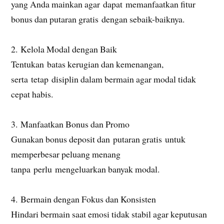
yang Anda mainkan agar dapat memanfaatkan fitur
bonus dan putaran gratis dengan sebaik-baiknya.
2. Kelola Modal dengan Baik
Tentukan batas kerugian dan kemenangan,
serta tetap disiplin dalam bermain agar modal tidak
cepat habis.
3. Manfaatkan Bonus dan Promo
Gunakan bonus deposit dan putaran gratis untuk
memperbesar peluang menang
tanpa perlu mengeluarkan banyak modal.
4. Bermain dengan Fokus dan Konsisten
Hindari bermain saat emosi tidak stabil agar keputusan