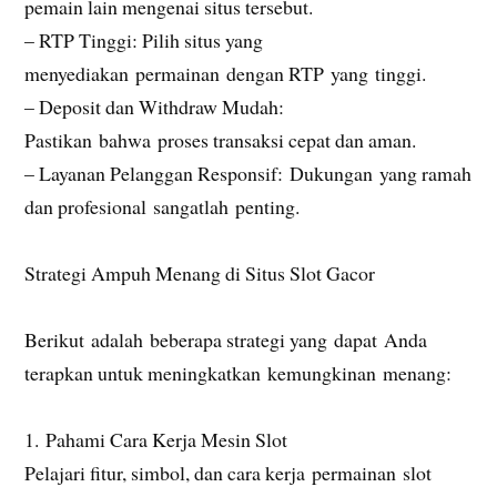
pemain lain mengenai situs tersebut.
– RTP Tinggi: Pilih situs yang
menyediakan permainan dengan RTP yang tinggi.
– Deposit dan Withdraw Mudah:
Pastikan bahwa proses transaksi cepat dan aman.
– Layanan Pelanggan Responsif: Dukungan yang ramah
dan profesional sangatlah penting.
Strategi Ampuh Menang di Situs Slot Gacor
Berikut adalah beberapa strategi yang dapat Anda
terapkan untuk meningkatkan kemungkinan menang:
1. Pahami Cara Kerja Mesin Slot
Pelajari fitur, simbol, dan cara kerja permainan slot