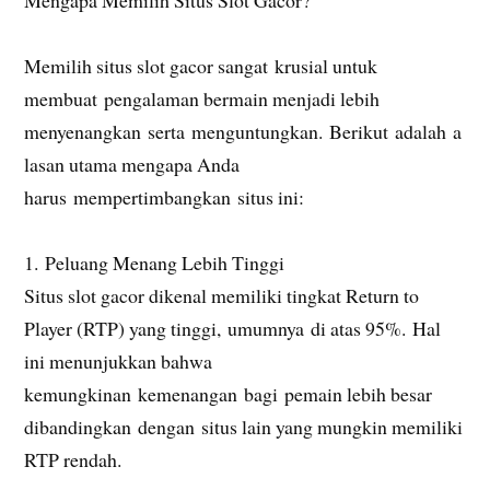
Mengapa Memilih Situs Slot Gacor?
Memilih situs slot gacor sangat krusial untuk
membuat pengalaman bermain menjadi lebih
menyenangkan serta menguntungkan. Berikut adalah a
lasan utama mengapa Anda
harus mempertimbangkan situs ini:
1. Peluang Menang Lebih Tinggi
Situs slot gacor dikenal memiliki tingkat Return to
Player (RTP) yang tinggi, umumnya di atas 95%. Hal
ini menunjukkan bahwa
kemungkinan kemenangan bagi pemain lebih besar
dibandingkan dengan situs lain yang mungkin memiliki
RTP rendah.