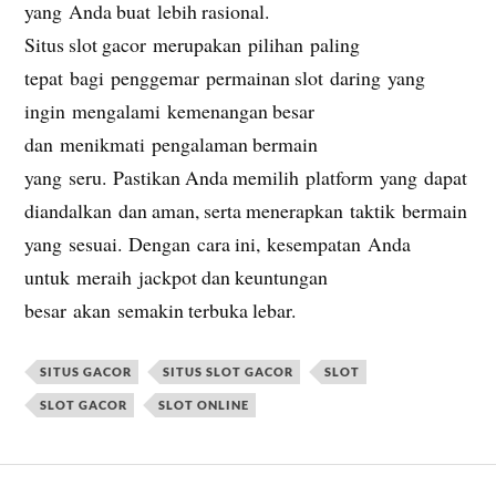
yang Anda buat lebih rasional.
Situs slot gacor merupakan pilihan paling
tepat bagi penggemar permainan slot daring yang
ingin mengalami kemenangan besar
dan menikmati pengalaman bermain
yang seru. Pastikan Anda memilih platform yang dapat
diandalkan dan aman, serta menerapkan taktik bermain
yang sesuai. Dengan cara ini, kesempatan Anda
untuk meraih jackpot dan keuntungan
besar akan semakin terbuka lebar.
SITUS GACOR
SITUS SLOT GACOR
SLOT
SLOT GACOR
SLOT ONLINE