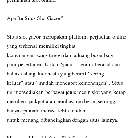
Apa Itu Situs Slot Gacor?
Situs slot gacor merupakan platform perjudian online
yang terkenal memiliki tingkat
kemenangan yang tinggi dan peluang besar bagi
para pesertanya. Istilah “gacor” sendiri berasal dari
bahasa slang Indonesia yang berarti “sering
keluar” atau “mudah mendapat kemenangan”. Situs
ini menyediakan berbagai jenis mesin slot yang kerap
memberi jackpot atau pembayaran besar, sehingga
banyak pemain merasa lebih mudah
untuk menang dibandingkan dengan situs lainnya.