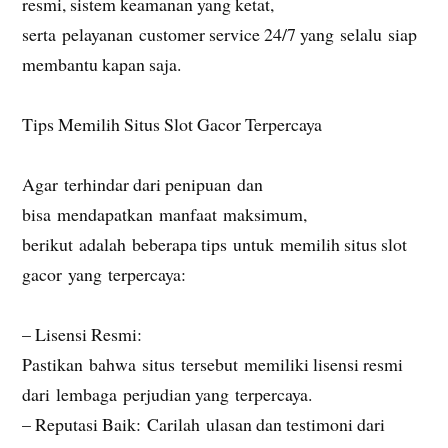
resmi, sistem keamanan yang ketat,
serta pelayanan customer service 24/7 yang selalu siap
membantu kapan saja.
Tips Memilih Situs Slot Gacor Terpercaya
Agar terhindar dari penipuan dan
bisa mendapatkan manfaat maksimum,
berikut adalah beberapa tips untuk memilih situs slot
gacor yang terpercaya:
– Lisensi Resmi:
Pastikan bahwa situs tersebut memiliki lisensi resmi
dari lembaga perjudian yang terpercaya.
– Reputasi Baik: Carilah ulasan dan testimoni dari