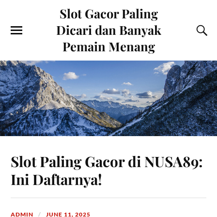
Slot Gacor Paling
Dicari dan Banyak
Pemain Menang
Slot Paling Gacor di NUSA89:
Ini Daftarnya!
ADMIN
JUNE 11, 2025