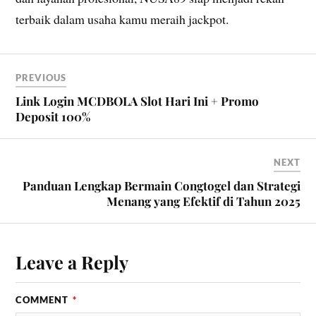
terbaik dalam usaha kamu meraih jackpot.
PREVIOUS
Link Login MCDBOLA Slot Hari Ini + Promo
Deposit 100%
NEXT
Panduan Lengkap Bermain Congtogel dan Strategi
Menang yang Efektif di Tahun 2025
Leave a Reply
COMMENT
*