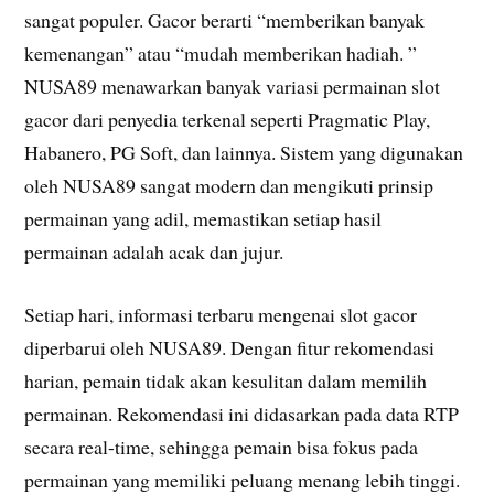
sangat populer. Gacor berarti “memberikan banyak
kemenangan” atau “mudah memberikan hadiah. ”
NUSA89 menawarkan banyak variasi permainan slot
gacor dari penyedia terkenal seperti Pragmatic Play,
Habanero, PG Soft, dan lainnya. Sistem yang digunakan
oleh NUSA89 sangat modern dan mengikuti prinsip
permainan yang adil, memastikan setiap hasil
permainan adalah acak dan jujur.
Setiap hari, informasi terbaru mengenai slot gacor
diperbarui oleh NUSA89. Dengan fitur rekomendasi
harian, pemain tidak akan kesulitan dalam memilih
permainan. Rekomendasi ini didasarkan pada data RTP
secara real-time, sehingga pemain bisa fokus pada
permainan yang memiliki peluang menang lebih tinggi.