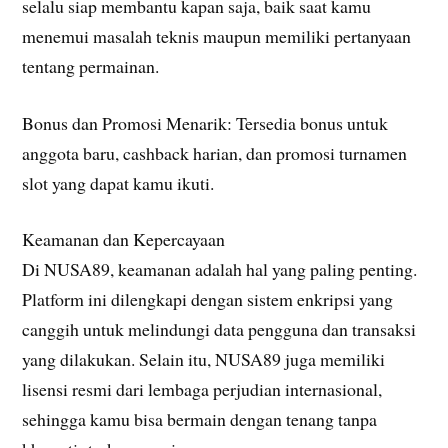
selalu siap membantu kapan saja, baik saat kamu
menemui masalah teknis maupun memiliki pertanyaan
tentang permainan.
Bonus dan Promosi Menarik: Tersedia bonus untuk
anggota baru, cashback harian, dan promosi turnamen
slot yang dapat kamu ikuti.
Keamanan dan Kepercayaan
Di NUSA89, keamanan adalah hal yang paling penting.
Platform ini dilengkapi dengan sistem enkripsi yang
canggih untuk melindungi data pengguna dan transaksi
yang dilakukan. Selain itu, NUSA89 juga memiliki
lisensi resmi dari lembaga perjudian internasional,
sehingga kamu bisa bermain dengan tenang tanpa