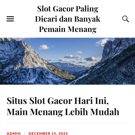
Slot Gacor Paling
Dicari dan Banyak
Pemain Menang
Situs Slot Gacor Hari Ini,
Main Menang Lebih Mudah
ADMIN
DECEMBER 15, 2025