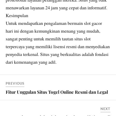
menawarkan layanan 24 jam yang cepat dan informatif.
Kesimpulan
Untuk mendapatkan pengalaman bermain slot gacor
hari ini dengan kemungkinan menang yang mudah,
sangat penting untuk memilih tautan situs slot
terpercaya yang memiliki lisensi resmi dan menyediakan
penyedia terkenal. Situs yang berkualitas adalah fondasi
dari kemenangan yang adil.
PREVIOUS
Fitur Unggulan Situs Togel Online Resmi dan Legal
NEXT