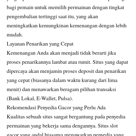
bagi pemain untuk memilih permainan dengan tingkat
pengembalian tertinggi saat itu, yang akan
meningkatkan kemungkinan kemenangan dengan lebih
mudah.
Layanan Penarikan yang Cepat
Kemenangan Anda akan menjadi tidak berarti jika
proses penarikannya lambat atau rumit. Situs yang dapat
dipercaya akan menjamin proses deposit dan penarikan
yang cepat (biasanya dalam waktu kurang dari lima
menit) dan menawarkan beragam pilihan transaksi
(Bank Lokal, E-Wallet, Pulsa).
Rekomendasi Penyedia Gacor yang Perlu Ada
Kualitas sebuah situs sangat bergantung pada penyedia
permainan yang bekerja sama dengannya. Situs slot
gacor yang andal biasanya menawarkan penyedia yang