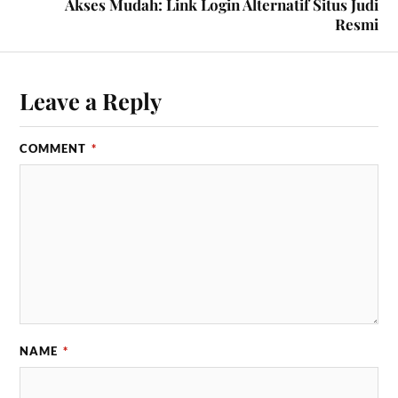
Akses Mudah: Link Login Alternatif Situs Judi
Resmi
Leave a Reply
COMMENT
*
NAME
*