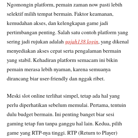
Ngomongin platform, pemain zaman now pasti lebih
selektif milih tempat bermain. Faktor keamanan,
kemudahan akses, dan kelengkapan game jadi
pertimbangan penting. Salah satu contoh platform yang
sering jadi rujukan adalah
gajah138 login
, yang dikenal
menyediakan akses cepat serta pengalaman bermain
yang stabil. Kehadiran platform semacam ini bikin
pemain merasa lebih nyaman, karena semuanya
dirancang biar user-friendly dan nggak ribet.
Meski slot online terlihat simpel, tetap ada hal yang
perlu diperhatikan sebelum memulai. Pertama, tentuin
dulu budget bermain. Ini penting banget biar sesi
gaming tetap fun tanpa ganggu hal lain. Kedua, pilih
game yang RTP-nya tinggi. RTP (Return to Player)