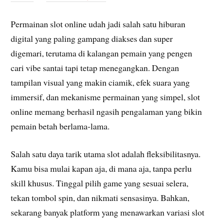
Permainan slot online udah jadi salah satu hiburan
digital yang paling gampang diakses dan super
digemari, terutama di kalangan pemain yang pengen
cari vibe santai tapi tetap menegangkan. Dengan
tampilan visual yang makin ciamik, efek suara yang
immersif, dan mekanisme permainan yang simpel, slot
online memang berhasil ngasih pengalaman yang bikin
pemain betah berlama-lama.
Salah satu daya tarik utama slot adalah fleksibilitasnya.
Kamu bisa mulai kapan aja, di mana aja, tanpa perlu
skill khusus. Tinggal pilih game yang sesuai selera,
tekan tombol spin, dan nikmati sensasinya. Bahkan,
sekarang banyak platform yang menawarkan variasi slot