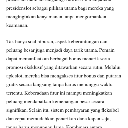
presidenslot sebagai pilihan utama bagi mereka yang
menginginkan kenyamanan tanpa mengorbankan
keamanan.
Tak hanya soal hiburan, aspek keberuntungan dan
peluang besar juga menjadi daya tarik utama. Pemain
dapat memanfaatkan berbagai bonus menarik serta
promosi eksklusif yang ditawarkan secara rutin. Melalui
apk slot, mereka bisa mengakses fitur bonus dan putaran
gratis secara langsung tanpa harus menunggu waktu
tertentu. Keberadaan fitur ini mampu meningkatkan
peluang mendapatkan kemenangan besar secara
signifikan. Selain itu, sistem pembayaran yang fleksibel
dan cepat memudahkan penarikan dana kapan saja,
tanpa harus menunggu lama. Kombinasi antara