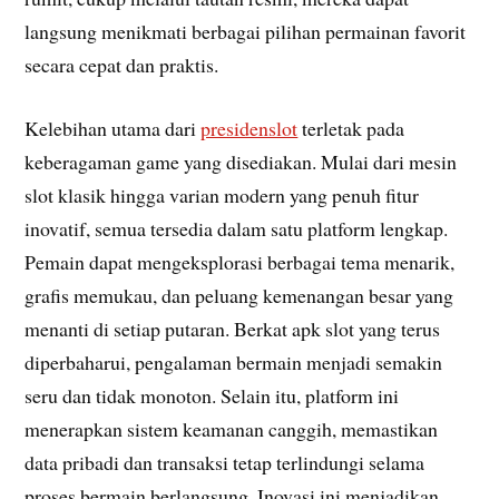
langsung menikmati berbagai pilihan permainan favorit
secara cepat dan praktis.
Kelebihan utama dari
presidenslot
terletak pada
keberagaman game yang disediakan. Mulai dari mesin
slot klasik hingga varian modern yang penuh fitur
inovatif, semua tersedia dalam satu platform lengkap.
Pemain dapat mengeksplorasi berbagai tema menarik,
grafis memukau, dan peluang kemenangan besar yang
menanti di setiap putaran. Berkat apk slot yang terus
diperbaharui, pengalaman bermain menjadi semakin
seru dan tidak monoton. Selain itu, platform ini
menerapkan sistem keamanan canggih, memastikan
data pribadi dan transaksi tetap terlindungi selama
proses bermain berlangsung. Inovasi ini menjadikan