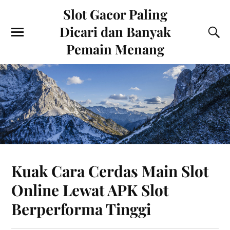
Slot Gacor Paling
Dicari dan Banyak
Pemain Menang
Kuak Cara Cerdas Main Slot
Online Lewat APK Slot
Berperforma Tinggi