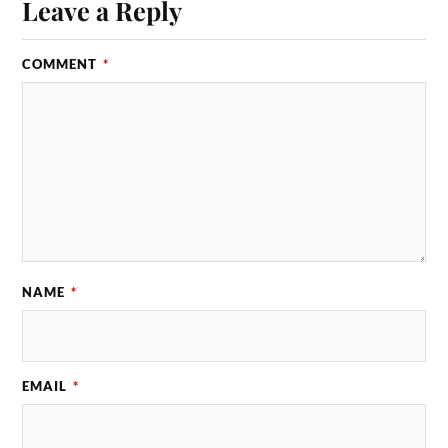
Leave a Reply
COMMENT
*
NAME
*
EMAIL
*