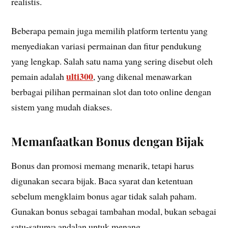
realistis.
Beberapa pemain juga memilih platform tertentu yang
menyediakan variasi permainan dan fitur pendukung
yang lengkap. Salah satu nama yang sering disebut oleh
ulti300
pemain adalah
, yang dikenal menawarkan
berbagai pilihan permainan slot dan toto online dengan
sistem yang mudah diakses.
Memanfaatkan Bonus dengan Bijak
Bonus dan promosi memang menarik, tetapi harus
digunakan secara bijak. Baca syarat dan ketentuan
sebelum mengklaim bonus agar tidak salah paham.
Gunakan bonus sebagai tambahan modal, bukan sebagai
satu-satunya andalan untuk menang.