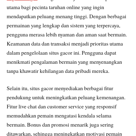
utama bagi pecinta taruhan online yang ingin
mendapatkan peluang menang tinggi. Dengan berbagai
permainan yang lengkap dan sistem yang terpercaya,
pengguna merasa lebih nyaman dan aman saat bermain.
Keamanan data dan transaksi menjadi prioritas utama
dalam pengelolaan situs gacor ini. Pengguna dapat
menikmati pengalaman bermain yang menyenangkan
tanpa khawatir kehilangan data pribadi mereka.
Selain itu, situs gacor menyediakan berbagai fitur
pendukung untuk meningkatkan peluang kemenangan.
Fitur live chat dan customer service yang responsif
memudahkan pemain mengatasi kendala selama
bermain. Bonus dan promosi menarik juga sering
ditawarkan, sehingga meningkatkan motivasi pemain