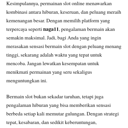
Kesimpulannya, permainan slot online menawarkan
kombinasi antara hiburan, keseruan, dan peluang meraih
kemenangan besar. Dengan memilih platform yang
naga11
terpercaya seperti
, pengalaman bermain akan
semakin maksimal. Jadi, bagi Anda yang ingin
merasakan sensasi bermain slot dengan peluang menang
tinggi, sekarang adalah waktu yang tepat untuk
mencoba. Jangan lewatkan kesempatan untuk
menikmati permainan yang seru sekaligus
menguntungkan ini.
Bermain slot bukan sekadar taruhan, tetapi juga
pengalaman hiburan yang bisa memberikan sensasi
berbeda setiap kali memutar gulungan. Dengan strategi
tepat, kesabaran, dan sedikit keberuntungan,