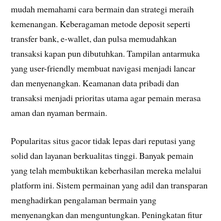
mudah memahami cara bermain dan strategi meraih
kemenangan. Keberagaman metode deposit seperti
transfer bank, e-wallet, dan pulsa memudahkan
transaksi kapan pun dibutuhkan. Tampilan antarmuka
yang user-friendly membuat navigasi menjadi lancar
dan menyenangkan. Keamanan data pribadi dan
transaksi menjadi prioritas utama agar pemain merasa
aman dan nyaman bermain.
Popularitas situs gacor tidak lepas dari reputasi yang
solid dan layanan berkualitas tinggi. Banyak pemain
yang telah membuktikan keberhasilan mereka melalui
platform ini. Sistem permainan yang adil dan transparan
menghadirkan pengalaman bermain yang
menyenangkan dan menguntungkan. Peningkatan fitur