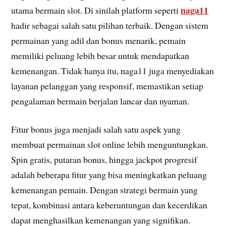
naga11
utama bermain slot. Di sinilah platform seperti
hadir sebagai salah satu pilihan terbaik. Dengan sistem
permainan yang adil dan bonus menarik, pemain
memiliki peluang lebih besar untuk mendapatkan
kemenangan. Tidak hanya itu, naga11 juga menyediakan
layanan pelanggan yang responsif, memastikan setiap
pengalaman bermain berjalan lancar dan nyaman.
Fitur bonus juga menjadi salah satu aspek yang
membuat permainan slot online lebih menguntungkan.
Spin gratis, putaran bonus, hingga jackpot progresif
adalah beberapa fitur yang bisa meningkatkan peluang
kemenangan pemain. Dengan strategi bermain yang
tepat, kombinasi antara keberuntungan dan kecerdikan
dapat menghasilkan kemenangan yang signifikan.