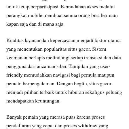
untuk tetap berpartisipasi. Kemudahan akses melalui
perangkat mobile membuat semua orang bisa bermain
kapan saja dan di mana saja.
Kualitas layanan dan kepercayaan menjadi faktor utama
yang menentukan popularitas situs gacor. Sistem
keamanan berlapis melindungi setiap transaksi dan data
pengguna dari ancaman siber. Tampilan yang user-
friendly memudahkan navigasi bagi pemula maupun
pemain berpengalaman. Dengan begitu, situs gacor
menjadi pilihan terbaik untuk hiburan sekaligus peluang
mendapatkan keuntungan.
Banyak pemain yang merasa puas karena proses
pendaftaran yang cepat dan proses withdraw yang