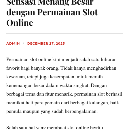
Sensasi Menang Besar
dengan Permainan Slot
Online
ADMIN
DECEMBER 27, 2025
Permainan slot online kini menjadi salah satu hiburan
favorit bagi banyak orang. Tidak hanya menghadirkan
keseruan, tetapi juga kesempatan untuk meraih
kemenangan besar dalam waktu singkat. Dengan
berbagai tema dan fitur menarik, permainan slot berhasil
memikat hati para pemain dari berbagai kalangan, baik
pemula maupun yang sudah berpengalaman.
Salah satu hal yang membuat slot online begitu