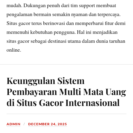
mudah. Dukungan penuh dari tim support membuat
pengalaman bermain semakin nyaman dan terpercaya.
Situs gacor terus berinovasi dan memperbarui fitur demi
memenuhi kebutuhan pengguna. Hal ini menjadikan
situs gacor sebagai destinasi utama dalam dunia taruhan
online.
Keunggulan Sistem
Pembayaran Multi Mata Uang
di Situs Gacor Internasional
ADMIN
DECEMBER 24, 2025