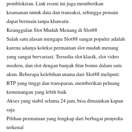
pemblokiran. Link resmi ini juga memberikan
keamanan untuk data dan transaksi, sehingga pemain
dapat bermain tanpa khawatir.
Keunggulan Slot Mudah Menang di Slot88
Salah satu alasan mengapa Slot88 sangat populer adalah
karena adanya koleksi permainan slot mudah menang
yang sangat bervariasi. Tersedia slot klasik, slot video
modern, dan slot dengan banyak fitur bonus dalam satu
akun. Beberapa kelebihan utama dari Slot88 meliputi:
RTP yang tinggi dan transparan, memberikan peluang
kemenangan yang lebih baik
Akses yang stabil selama 24 jam, bisa dimainkan kapan
saja
Pilihan permainan yang lengkap dari berbagai penyedia
terkenal