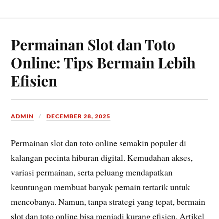
Permainan Slot dan Toto
Online: Tips Bermain Lebih
Efisien
ADMIN
DECEMBER 28, 2025
Permainan slot dan toto online semakin populer di
kalangan pecinta hiburan digital. Kemudahan akses,
variasi permainan, serta peluang mendapatkan
keuntungan membuat banyak pemain tertarik untuk
mencobanya. Namun, tanpa strategi yang tepat, bermain
slot dan toto online bisa menjadi kurang efisien. Artikel