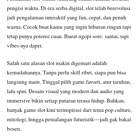
pengisi waktu. Di era serba digital, slot telah berevolusi
jadi pengalaman interaktif yang fun, cepat, dan penuh
warna. Cocok buat kamu yang ingin hiburan ringan tapi
tetap punya potensi cuan. Ibarat ngopi sore: santai, tapi
vibes-nya dapet.
Salah satu alasan slot makin digemari adalah
kemudahannya. Tanpa perlu skill ribet, siapa pun bisa
langsung main. Tinggal pilih game favorit, atur taruhan,
lalu spin. Desain visual yang modern dan audio yang
immersive bikin setiap putaran terasa hidup. Bahkan,
banyak game slot kini terinspirasi dari tema pop culture,
mitologi, hingga petualangan futuristik—jadi gak bakal
bosen.