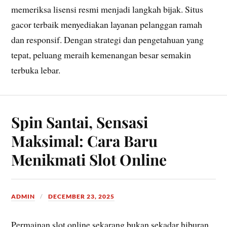
memeriksa lisensi resmi menjadi langkah bijak. Situs
gacor terbaik menyediakan layanan pelanggan ramah
dan responsif. Dengan strategi dan pengetahuan yang
tepat, peluang meraih kemenangan besar semakin
terbuka lebar.
Spin Santai, Sensasi
Maksimal: Cara Baru
Menikmati Slot Online
ADMIN
DECEMBER 23, 2025
Permainan slot online sekarang bukan sekadar hiburan