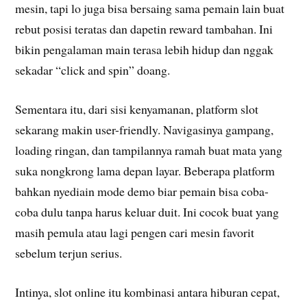
mesin, tapi lo juga bisa bersaing sama pemain lain buat
rebut posisi teratas dan dapetin reward tambahan. Ini
bikin pengalaman main terasa lebih hidup dan nggak
sekadar “click and spin” doang.
Sementara itu, dari sisi kenyamanan, platform slot
sekarang makin user-friendly. Navigasinya gampang,
loading ringan, dan tampilannya ramah buat mata yang
suka nongkrong lama depan layar. Beberapa platform
bahkan nyediain mode demo biar pemain bisa coba-
coba dulu tanpa harus keluar duit. Ini cocok buat yang
masih pemula atau lagi pengen cari mesin favorit
sebelum terjun serius.
Intinya, slot online itu kombinasi antara hiburan cepat,