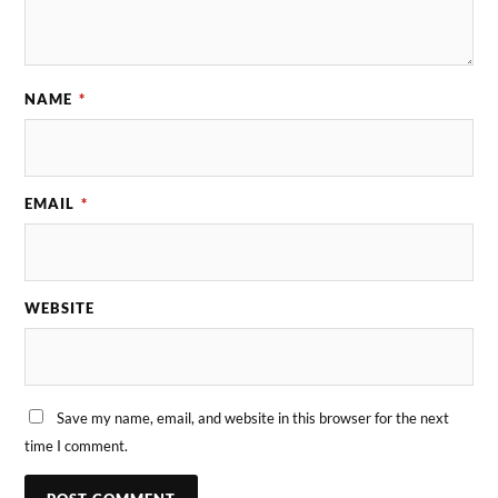
NAME
*
EMAIL
*
WEBSITE
Save my name, email, and website in this browser for the next
time I comment.