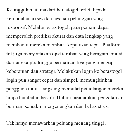
Keunggulan utama dari berastogel terletak pada
kemudahan akses dan layanan pelanggan yang
responsif. Melalui beras togel, para pemain dapat
memperoleh prediksi akurat dan data lengkap yang
membantu mereka membuat keputusan tepat. Platform
ini juga menyediakan opsi taruhan yang beragam, mulai
dari angka jitu hingga permainan live yang menguji
keberanian dan strategi. Melakukan login ke berastogel
login pun sangat cepat dan simpel, memungkinkan
pengguna untuk langsung memulai petualangan mereka
tanpa hambatan berarti. Hal ini menjadikan pengalaman
bermain semakin menyenangkan dan bebas stres.
Tak hanya menawarkan peluang menang tinggi,