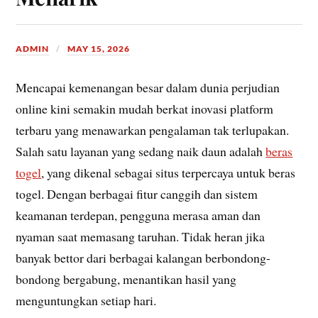
ADMIN
MAY 15, 2026
Mencapai kemenangan besar dalam dunia perjudian
online kini semakin mudah berkat inovasi platform
terbaru yang menawarkan pengalaman tak terlupakan.
Salah satu layanan yang sedang naik daun adalah
beras
togel
, yang dikenal sebagai situs terpercaya untuk beras
togel. Dengan berbagai fitur canggih dan sistem
keamanan terdepan, pengguna merasa aman dan
nyaman saat memasang taruhan. Tidak heran jika
banyak bettor dari berbagai kalangan berbondong-
bondong bergabung, menantikan hasil yang
menguntungkan setiap hari.