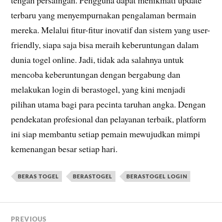
terbaru yang menyempurnakan pengalaman bermain
mereka. Melalui fitur-fitur inovatif dan sistem yang user-
friendly, siapa saja bisa meraih keberuntungan dalam
dunia togel online. Jadi, tidak ada salahnya untuk
mencoba keberuntungan dengan bergabung dan
melakukan login di berastogel, yang kini menjadi
pilihan utama bagi para pecinta taruhan angka. Dengan
pendekatan profesional dan pelayanan terbaik, platform
ini siap membantu setiap pemain mewujudkan mimpi
kemenangan besar setiap hari.
BERAS TOGEL
BERASTOGEL
BERASTOGEL LOGIN
PREVIOUS