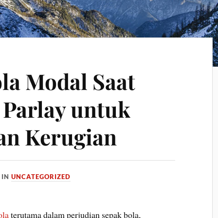
la Modal Saat
Parlay untuk
n Kerugian
IN
UNCATEGORIZED
ola
terutama dalam perjudian sepak bola,