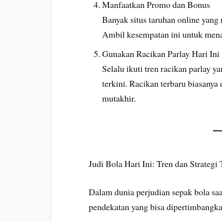
Manfaatkan Promo dan Bonus
Banyak situs taruhan online yang
Ambil kesempatan ini untuk men
Gunakan Racikan Parlay Hari Ini
Selalu ikuti tren racikan parlay 
terkini. Racikan terbaru biasanya
mutakhir.
Judi Bola Hari Ini: Tren dan Strategi
Dalam dunia perjudian sepak bola saat 
pendekatan yang bisa dipertimbangk