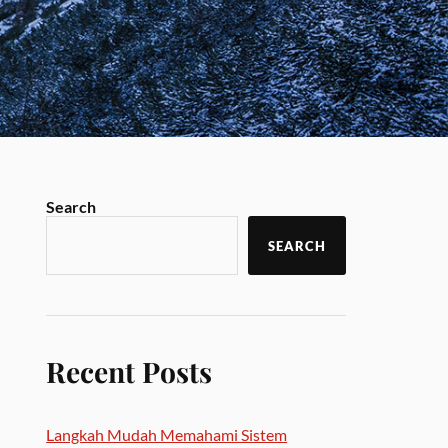
Search
SEARCH
Recent Posts
Langkah Mudah Memahami Sistem