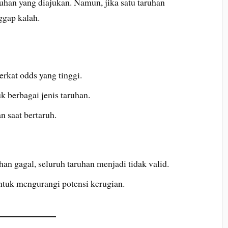
ruhan yang diajukan. Namun, jika satu taruhan
ggap kalah.
rkat odds yang tinggi.
k berbagai jenis taruhan.
 saat bertaruh.
uhan gagal, seluruh taruhan menjadi tidak valid.
untuk mengurangi potensi kerugian.