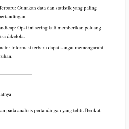
erbaru: Gunakan data dan statistik yang paling
pertandingan.
ndicap: Opsi ini sering kali memberikan peluang
isa dikelola.
ain: Informasi terbaru dapat sangat memengaruhi
ruhan.
uatnya
an pada analisis pertandingan yang teliti. Berikut