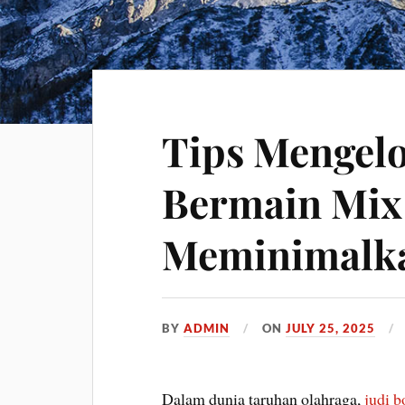
Tips Mengelo
Bermain Mix 
Meminimalka
BY
ADMIN
ON
JULY 25, 2025
Dalam dunia taruhan olahraga,
judi b