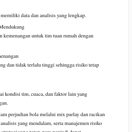
memiliki data dan analisis yang lengkap.
 Mendukung
n kemenangan untuk tim tuan rumah dengan
menangan
g dan tidak terlalu tinggi sehingga risiko tetap
i kondisi tim, cuaca, dan faktor lain yang
gan.
m perjudian bola melalui mix parlay dan racikan
, analisis yang mendalam, serta manajemen risiko
strategi yang tepat, para penjudi dapat