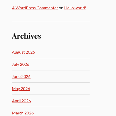
A WordPress Commenter
on
Hello world!
Archives
August 2026
July 2026
June 2026
May 2026
April 2026
March 2026