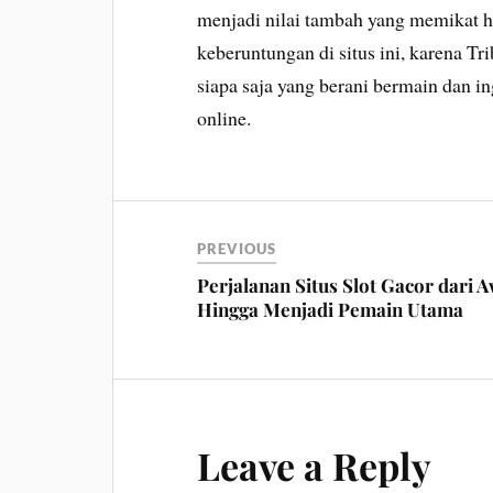
menjadi nilai tambah yang memikat ha
keberuntungan di situs ini, karena 
siapa saja yang berani bermain dan i
online.
PREVIOUS
Perjalanan Situs Slot Gacor dari A
Hingga Menjadi Pemain Utama
Leave a Reply