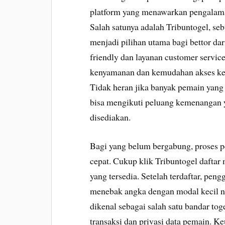
platform yang menawarkan pengalama
Salah satunya adalah Tribuntogel, se
menjadi pilihan utama bagi bettor da
friendly dan layanan customer servi
kenyamanan dan kemudahan akses ke b
Tidak heran jika banyak pemain yang m
bisa mengikuti peluang kemenangan y
disediakan.
Bagi yang belum bergabung, proses p
cepat. Cukup klik Tribuntogel daftar me
yang tersedia. Setelah terdaftar, pe
menebak angka dengan modal kecil na
dikenal sebagai salah satu bandar to
transaksi dan privasi data pemain. K