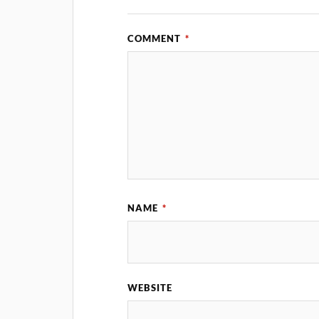
COMMENT
*
NAME
*
WEBSITE