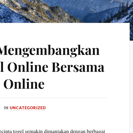
f Mengembangkan
el Online Bersama
 Online
IN
UNCATEGORIZED
 pecinta togel semakin dimanjakan dengan berbagai