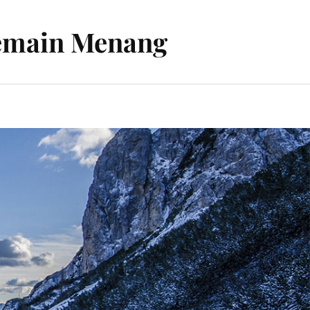
Pemain Menang