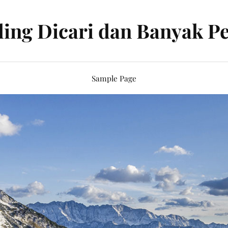
aling Dicari dan Banyak 
Sample Page