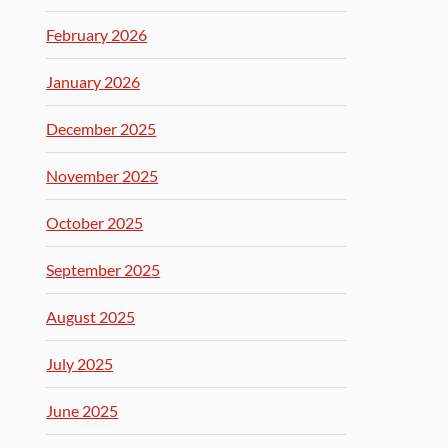
February 2026
January 2026
December 2025
November 2025
October 2025
September 2025
August 2025
July 2025
June 2025