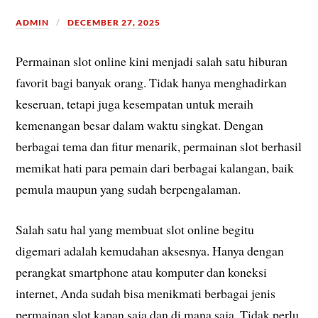
ADMIN
DECEMBER 27, 2025
Permainan slot online kini menjadi salah satu hiburan
favorit bagi banyak orang. Tidak hanya menghadirkan
keseruan, tetapi juga kesempatan untuk meraih
kemenangan besar dalam waktu singkat. Dengan
berbagai tema dan fitur menarik, permainan slot berhasil
memikat hati para pemain dari berbagai kalangan, baik
pemula maupun yang sudah berpengalaman.
Salah satu hal yang membuat slot online begitu
digemari adalah kemudahan aksesnya. Hanya dengan
perangkat smartphone atau komputer dan koneksi
internet, Anda sudah bisa menikmati berbagai jenis
permainan slot kapan saja dan di mana saja. Tidak perlu