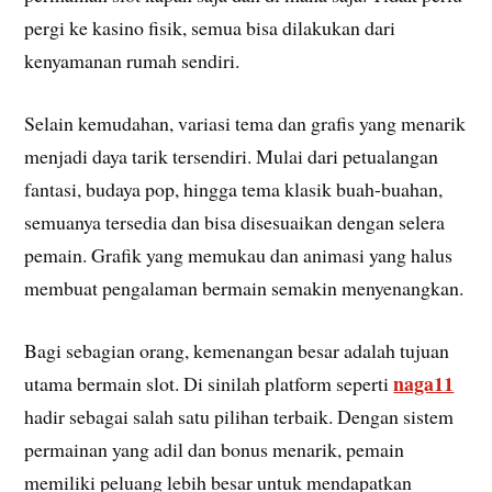
pergi ke kasino fisik, semua bisa dilakukan dari
kenyamanan rumah sendiri.
Selain kemudahan, variasi tema dan grafis yang menarik
menjadi daya tarik tersendiri. Mulai dari petualangan
fantasi, budaya pop, hingga tema klasik buah-buahan,
semuanya tersedia dan bisa disesuaikan dengan selera
pemain. Grafik yang memukau dan animasi yang halus
membuat pengalaman bermain semakin menyenangkan.
Bagi sebagian orang, kemenangan besar adalah tujuan
naga11
utama bermain slot. Di sinilah platform seperti
hadir sebagai salah satu pilihan terbaik. Dengan sistem
permainan yang adil dan bonus menarik, pemain
memiliki peluang lebih besar untuk mendapatkan