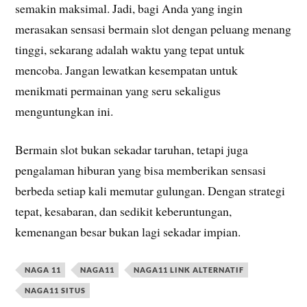
semakin maksimal. Jadi, bagi Anda yang ingin
merasakan sensasi bermain slot dengan peluang menang
tinggi, sekarang adalah waktu yang tepat untuk
mencoba. Jangan lewatkan kesempatan untuk
menikmati permainan yang seru sekaligus
menguntungkan ini.
Bermain slot bukan sekadar taruhan, tetapi juga
pengalaman hiburan yang bisa memberikan sensasi
berbeda setiap kali memutar gulungan. Dengan strategi
tepat, kesabaran, dan sedikit keberuntungan,
kemenangan besar bukan lagi sekadar impian.
NAGA 11
NAGA11
NAGA11 LINK ALTERNATIF
NAGA11 SITUS