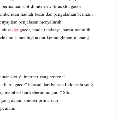
ermainan slot di internet. Situs slot gacor
memberikan hadiah besar dan pengalaman bermain
enyajikan penjelasan menyeluruh
 situs
slot
gacor, tanda-tandanya, saran memilih
metode untuk meningkatkan kemungkinan menang
ainan slot di internet yang terkenal
stilah “gacor” berasal dari bahasa Indonesia yang
ring memberikan keberuntungan. ” Situs
 yang dalam kondisi prima dan
 pemain.