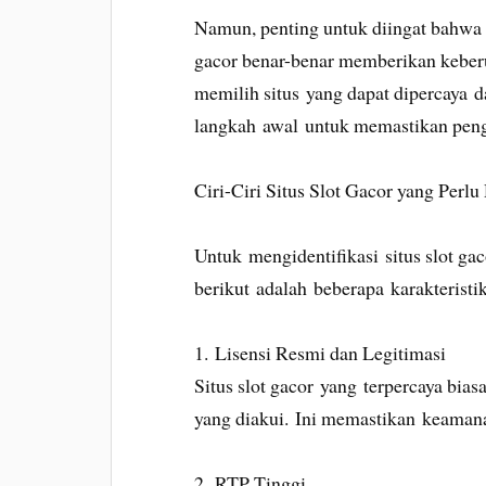
Namun, penting untuk diingat bahwa 
gacor benar-benar memberikan keberun
memilih situs yang dapat dipercaya d
langkah awal untuk memastikan pen
Ciri-Ciri Situs Slot Gacor yang Perlu
Untuk mengidentifikasi situs slot gac
berikut adalah beberapa karakteristi
1. Lisensi Resmi dan Legitimasi
Situs slot gacor yang terpercaya bia
yang diakui. Ini memastikan keaman
2. RTP Tinggi