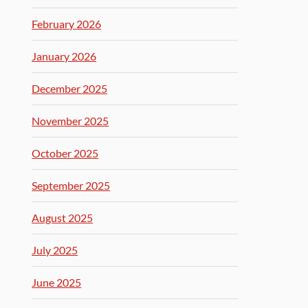
February 2026
January 2026
December 2025
November 2025
October 2025
September 2025
August 2025
July 2025
June 2025