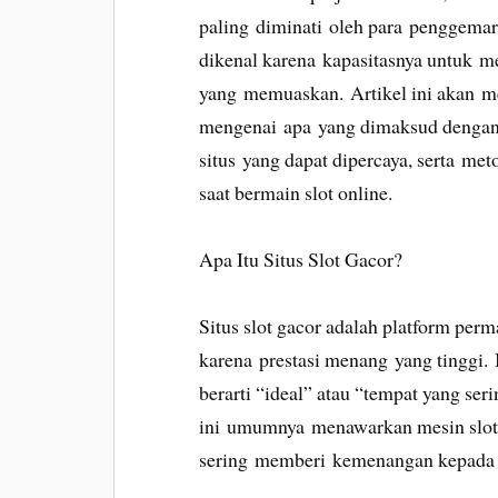
paling diminati oleh para penggemar p
dikenal karena kapasitasnya untuk 
yang memuaskan. Artikel ini akan m
mengenai apa yang dimaksud dengan
situs yang dapat dipercaya, serta 
saat bermain slot online.
Apa Itu Situs Slot Gacor?
Situs slot gacor adalah platform perm
karena prestasi menang yang tinggi. I
berarti “ideal” atau “tempat yang se
ini umumnya menawarkan mesin slot
sering memberi kemenangan kepada