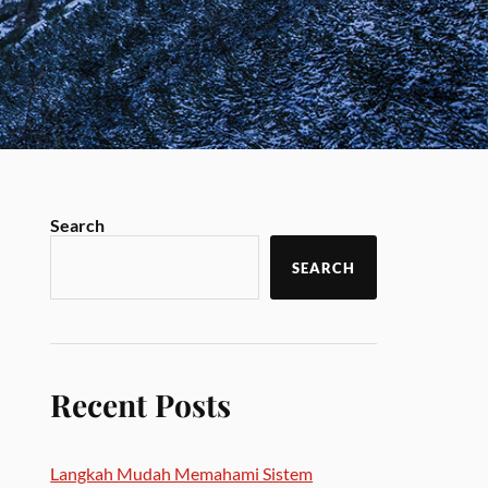
Search
SEARCH
Recent Posts
Langkah Mudah Memahami Sistem