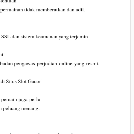
etentuan
 permainan tidak memberatkan dan adil.
 SSL dan sistem keamanan yang terjamin.
mi
ri badan pengawas perjudian online yang resmi.
i Situs Slot Gacor
, pemain juga perlu
n peluang menang: