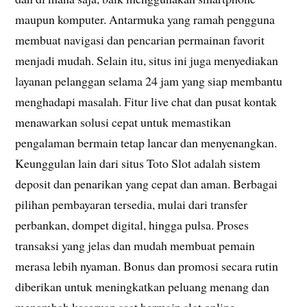
maupun komputer. Antarmuka yang ramah pengguna
membuat navigasi dan pencarian permainan favorit
menjadi mudah. Selain itu, situs ini juga menyediakan
layanan pelanggan selama 24 jam yang siap membantu
menghadapi masalah. Fitur live chat dan pusat kontak
menawarkan solusi cepat untuk memastikan
pengalaman bermain tetap lancar dan menyenangkan.
Keunggulan lain dari situs Toto Slot adalah sistem
deposit dan penarikan yang cepat dan aman. Berbagai
pilihan pembayaran tersedia, mulai dari transfer
perbankan, dompet digital, hingga pulsa. Proses
transaksi yang jelas dan mudah membuat pemain
merasa lebih nyaman. Bonus dan promosi secara rutin
diberikan untuk meningkatkan peluang menang dan