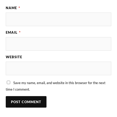
NAME
*
EMAIL
*
WEBSITE
Save my name, email, and website in this browser for the next
time I comment.