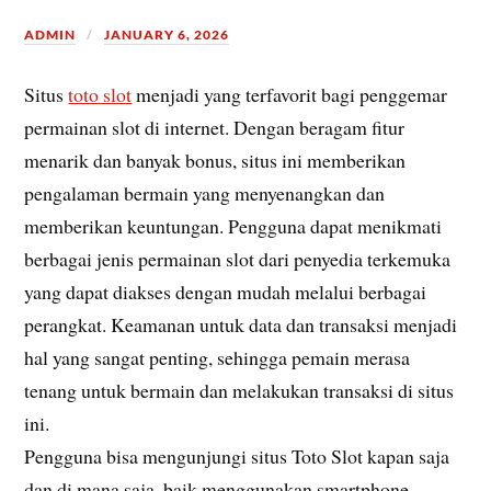
ADMIN
JANUARY 6, 2026
Situs
toto slot
menjadi yang terfavorit bagi penggemar
permainan slot di internet. Dengan beragam fitur
menarik dan banyak bonus, situs ini memberikan
pengalaman bermain yang menyenangkan dan
memberikan keuntungan. Pengguna dapat menikmati
berbagai jenis permainan slot dari penyedia terkemuka
yang dapat diakses dengan mudah melalui berbagai
perangkat. Keamanan untuk data dan transaksi menjadi
hal yang sangat penting, sehingga pemain merasa
tenang untuk bermain dan melakukan transaksi di situs
ini.
Pengguna bisa mengunjungi situs Toto Slot kapan saja
dan di mana saja, baik menggunakan smartphone