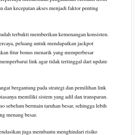
 dan kecepatan akses menjadi faktor penting
 sudah terbukti memberikan kemenangan konsisten.
ercaya, peluang untuk mendapatkan jackpot
akan fitur bonus menarik yang memperbesar
emperbarui link agar tidak tertinggal dari update
ngat bergantung pada strategi dan pemilihan link
iasanya memiliki sistem yang adil dan transparan.
o sebelum bermain taruhan besar, sehingga lebih
ng menang besar.
endasikan juga membantu menghindari risiko