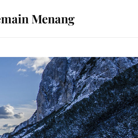
Pemain Menang