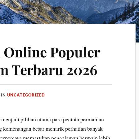
 Online Populer
em Terbaru 2026
IN
UNCATEGORIZED
menjadi pilihan utama para pecinta permainan
g kemenangan besar menarik perhatian banyak
 terpercaya memastikan pengalaman bermain lebih