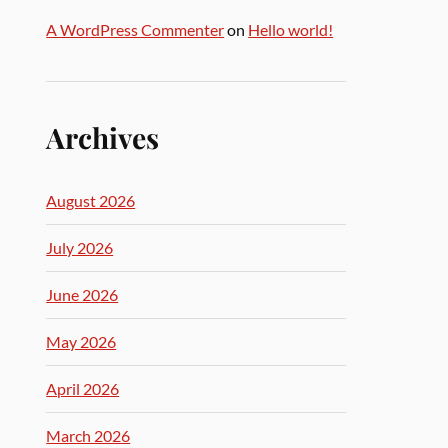
A WordPress Commenter
on
Hello world!
Archives
August 2026
July 2026
June 2026
May 2026
April 2026
March 2026