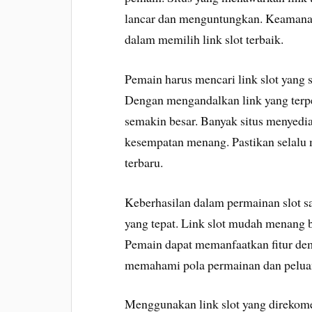
lancar dan menguntungkan. Keamanan
dalam memilih link slot terbaik.
Pemain harus mencari link slot yang
Dengan mengandalkan link yang terp
semakin besar. Banyak situs menyedi
kesempatan menang. Pastikan selalu m
terbaru.
Keberhasilan dalam permainan slot sa
yang tepat. Link slot mudah menang b
Pemain dapat memanfaatkan fitur dem
memahami pola permainan dan pelua
Menggunakan link slot yang direkom