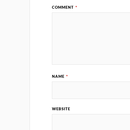
COMMENT
*
NAME
*
WEBSITE