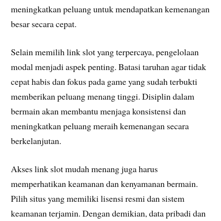
meningkatkan peluang untuk mendapatkan kemenangan
besar secara cepat.
Selain memilih link slot yang terpercaya, pengelolaan
modal menjadi aspek penting. Batasi taruhan agar tidak
cepat habis dan fokus pada game yang sudah terbukti
memberikan peluang menang tinggi. Disiplin dalam
bermain akan membantu menjaga konsistensi dan
meningkatkan peluang meraih kemenangan secara
berkelanjutan.
Akses link slot mudah menang juga harus
memperhatikan keamanan dan kenyamanan bermain.
Pilih situs yang memiliki lisensi resmi dan sistem
keamanan terjamin. Dengan demikian, data pribadi dan