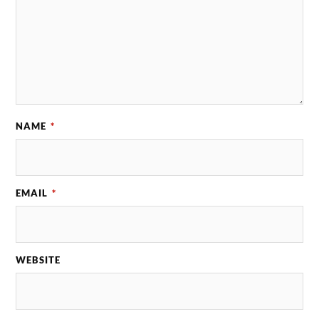
NAME
*
EMAIL
*
WEBSITE