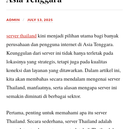
ADMIN
JULY 13, 2025
server thailand
kini menjadi pilihan utama bagi banyak
perusahaan dan pengguna internet di Asia Tenggara.
Keunggulan dari server ini tidak hanya terletak pada
lokasinya yang strategis, tetapi juga pada kualitas
koneksi dan layanan yang ditawarkan. Dalam artikel ini,
kita akan membahas secara mendalam mengenai server
Thailand, manfaatnya, serta alasan mengapa server ini
semakin diminati di berbagai sektor.
Pertama, penting untuk memahami apa itu server
Thailand. Secara sederhana, server Thailand adalah