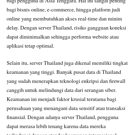
bagi pengguna di Asia Tenggara. Hal ini sangat penting
bagi bisnis online, e-commerce, hingga platform judi
online yang membutuhkan akses real-time dan minim
delay. Dengan server Thailand, risiko gangguan koneksi
dapat diminimalkan sehingga performa website atau
aplikasi tetap optimal.
Selain itu, server Thailand juga dikenal memiliki tingkat
keamanan yang tinggi. Banyak pusat data di Thailand
yang sudah menerapkan teknologi enkripsi dan firewall
canggih untuk melindungi data dari serangan siber.
Keamanan ini menjadi faktor krusial terutama bagi
perusahaan yang menangani data sensitif atau transaksi
finansial. Dengan adanya server Thailand, pengguna
dapat merasa lebih tenang karena data mereka
terlindungi dengan standar keamanan internasional.