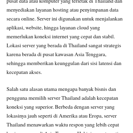
pusat data atau komputer yang terletak di Thailand dan
menyediakan layanan hosting atau penyimpanan data
secara online. Server ini digunakan untuk menjalankan
aplikasi, website, hingga layanan cloud yang
memerlukan koneksi internet yang cepat dan stabil.
Lokasi server yang berada di Thailand sangat strategis
karena berada di pusat kawasan Asia Tenggara,
sehingga memberikan keunggulan dari sisi latensi dan
kecepatan akses.
Salah satu alasan utama mengapa banyak bisnis dan
pengguna memilih server Thailand adalah kecepatan
koneksi yang superior. Berbeda dengan server yang
lokasinya jauh seperti di Amerika atau Eropa, server
Thailand menawarkan waktu respon yang lebih cepat