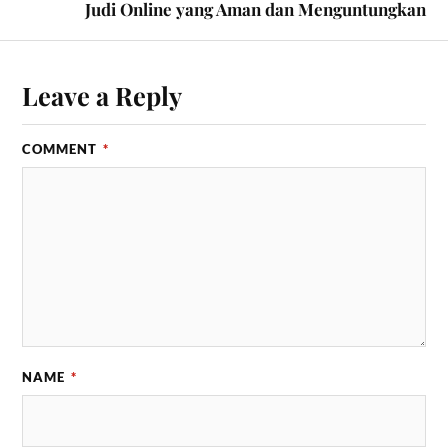
Judi Online yang Aman dan Menguntungkan
Leave a Reply
COMMENT
*
NAME
*