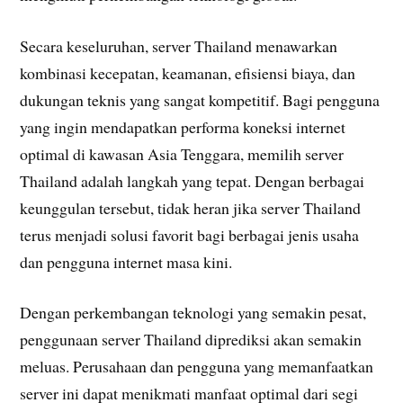
Secara keseluruhan, server Thailand menawarkan
kombinasi kecepatan, keamanan, efisiensi biaya, dan
dukungan teknis yang sangat kompetitif. Bagi pengguna
yang ingin mendapatkan performa koneksi internet
optimal di kawasan Asia Tenggara, memilih server
Thailand adalah langkah yang tepat. Dengan berbagai
keunggulan tersebut, tidak heran jika server Thailand
terus menjadi solusi favorit bagi berbagai jenis usaha
dan pengguna internet masa kini.
Dengan perkembangan teknologi yang semakin pesat,
penggunaan server Thailand diprediksi akan semakin
meluas. Perusahaan dan pengguna yang memanfaatkan
server ini dapat menikmati manfaat optimal dari segi