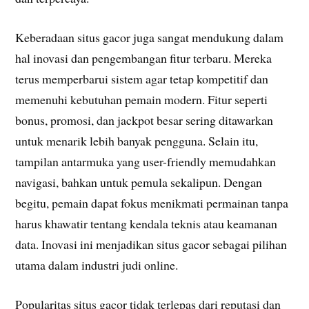
Keberadaan situs gacor juga sangat mendukung dalam
hal inovasi dan pengembangan fitur terbaru. Mereka
terus memperbarui sistem agar tetap kompetitif dan
memenuhi kebutuhan pemain modern. Fitur seperti
bonus, promosi, dan jackpot besar sering ditawarkan
untuk menarik lebih banyak pengguna. Selain itu,
tampilan antarmuka yang user-friendly memudahkan
navigasi, bahkan untuk pemula sekalipun. Dengan
begitu, pemain dapat fokus menikmati permainan tanpa
harus khawatir tentang kendala teknis atau keamanan
data. Inovasi ini menjadikan situs gacor sebagai pilihan
utama dalam industri judi online.
Popularitas situs gacor tidak terlepas dari reputasi dan