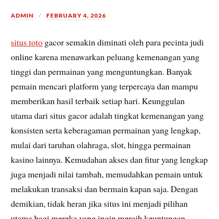
ADMIN
FEBRUARY 4, 2026
situs toto
gacor semakin diminati oleh para pecinta judi
online karena menawarkan peluang kemenangan yang
tinggi dan permainan yang menguntungkan. Banyak
pemain mencari platform yang terpercaya dan mampu
memberikan hasil terbaik setiap hari. Keunggulan
utama dari situs gacor adalah tingkat kemenangan yang
konsisten serta keberagaman permainan yang lengkap,
mulai dari taruhan olahraga, slot, hingga permainan
kasino lainnya. Kemudahan akses dan fitur yang lengkap
juga menjadi nilai tambah, memudahkan pemain untuk
melakukan transaksi dan bermain kapan saja. Dengan
demikian, tidak heran jika situs ini menjadi pilihan
utama bagi mereka yang ingin meraih keuntungan