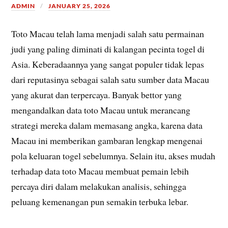
ADMIN
JANUARY 25, 2026
Toto Macau telah lama menjadi salah satu permainan
judi yang paling diminati di kalangan pecinta togel di
Asia. Keberadaannya yang sangat populer tidak lepas
dari reputasinya sebagai salah satu sumber data Macau
yang akurat dan terpercaya. Banyak bettor yang
mengandalkan data toto Macau untuk merancang
strategi mereka dalam memasang angka, karena data
Macau ini memberikan gambaran lengkap mengenai
pola keluaran togel sebelumnya. Selain itu, akses mudah
terhadap data toto Macau membuat pemain lebih
percaya diri dalam melakukan analisis, sehingga
peluang kemenangan pun semakin terbuka lebar.