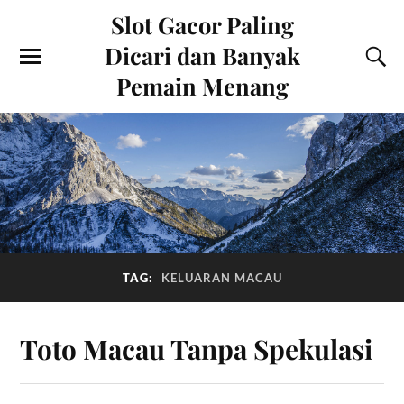
Slot Gacor Paling
Dicari dan Banyak
Pemain Menang
TAG:
KELUARAN MACAU
Toto Macau Tanpa Spekulasi