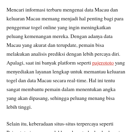
Mencari informasi terbaru mengenai data Macau dan
keluaran Macau memang menjadi hal penting bagi para
penggemar togel online yang ingin meningkatkan
peluang kemenangan mereka. Dengan adanya data
Macau yang akurat dan terupdate, pemain bisa
melakukan analisis prediksi dengan lebih percaya diri.
Apalagi, saat ini banyak platform seperti
pajerototo
yang
menyediakan layanan lengkap untuk memantau keluaran
togel dan data Macau secara real-time. Hal ini tentu
sangat membantu pemain dalam menentukan angka
yang akan dipasang, sehingga peluang menang bisa
lebih tinggi.
Selain itu, keberadaan situs-situs terpercaya seperti