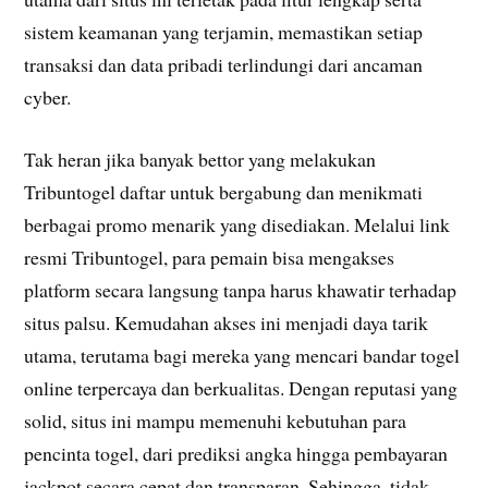
sistem keamanan yang terjamin, memastikan setiap
transaksi dan data pribadi terlindungi dari ancaman
cyber.
Tak heran jika banyak bettor yang melakukan
Tribuntogel daftar untuk bergabung dan menikmati
berbagai promo menarik yang disediakan. Melalui link
resmi Tribuntogel, para pemain bisa mengakses
platform secara langsung tanpa harus khawatir terhadap
situs palsu. Kemudahan akses ini menjadi daya tarik
utama, terutama bagi mereka yang mencari bandar togel
online terpercaya dan berkualitas. Dengan reputasi yang
solid, situs ini mampu memenuhi kebutuhan para
pencinta togel, dari prediksi angka hingga pembayaran
jackpot secara cepat dan transparan. Sehingga, tidak