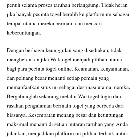
penuh selama proses taruhan berlangsung. Tidak heran
jika banyak pecinta togel beralih ke platform ini sebagai
tempat utama mereka bermain dan mencari
keberuntungan.
Dengan berbagai keunggulan yang disediakan, tidak
mengherankan jika Waktogel menjadi pilihan utama
bagi para pecinta togel online. Keamanan, kenyamanan,
dan peluang besar menanti setiap pemain yang
memanfaatkan situs ini sebagai destinasi utama mereka.
Bergabunglah sekarang melalui Waktogel login dan
rasakan pengalaman bermain togel yang berbeda dari
biasanya. Kesempatan menang besar dan keuntungan
maksimal menanti di setiap putaran taruhan yang Anda
jalankan, menjadikan platform ini pilihan terbaik untuk