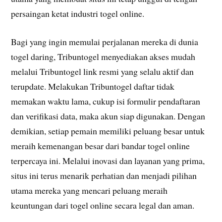
persaingan ketat industri togel online.
Bagi yang ingin memulai perjalanan mereka di dunia
togel daring, Tribuntogel menyediakan akses mudah
melalui Tribuntogel link resmi yang selalu aktif dan
terupdate. Melakukan Tribuntogel daftar tidak
memakan waktu lama, cukup isi formulir pendaftaran
dan verifikasi data, maka akun siap digunakan. Dengan
demikian, setiap pemain memiliki peluang besar untuk
meraih kemenangan besar dari bandar togel online
terpercaya ini. Melalui inovasi dan layanan yang prima,
situs ini terus menarik perhatian dan menjadi pilihan
utama mereka yang mencari peluang meraih
keuntungan dari togel online secara legal dan aman.