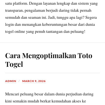
satu platform. Dengan layanan lengkap dan sistem yang
transparan, pengalaman berjudi daring tidak pernah
semudah dan seaman ini. Jadi, tunggu apa lagi? Segera
login dan menangkan keberuntungan besar dari dunia
togel online yang penuh tantangan dan peluang!
Cara Mengoptimalkan Toto
Togel
ADMIN
MARCH 9, 2026
Mencari peluang besar dalam dunia perjudian daring
kini semakin mudah berkat kemudahan akses ke