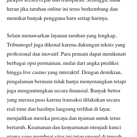
heran jika taruhan online ini terus berkembang dan
memikat banyak pengguna baru setiap harinya.
Selain menawarkan layanan taruhan yang lengkap,
Tribuntogel juga dikenal karena dukungan teknis yang
profesional dan inovatif. Para pemain dapat menikmati
berbagai opsi permainan, mulai dari angka prediksi
hingga live casino yang interaktif. Dengan demikian,
pengalaman bermain tidak hanya menyenangkan tetapi
juga menguntungkan secara finansial. Banyak bettor
yang merasa puas karena transaksi dilakukan secara
real-time dan hasilnya langsung terlihat di layar,
menjadikan mereka percaya dan nyaman untuk terus
bertaruh. Keamanan dan kenyamanan menjadi kunci
utama yang membuat situs ini tetap unggul di tengah