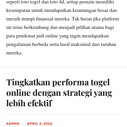
seperti toto togel dan toto 4d, setiap pemain memiliki
kesempatan untuk mendapatkan keuntungan besar dan
meraih mimpi finansial mereka. Tak heran jika platform
ini terus berkembang dan menjadi pilihan utama bagi
para penikmat judi online yang ingin mendapatkan
pengalaman berbeda serta hasil maksimal dari taruhan
mereka.
Tingkatkan performa togel
online dengan strategi yang
lebih efektif
ADMIN
APRIL 3, 2026