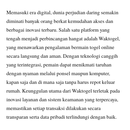
Memasuki era digital, dunia perjudian daring semakin
diminati banyak orang berkat kemudahan akses dan
berbagai inovasi terbaru. Salah satu platform yang
tengah menjadi perbincangan hangat adalah Waktogel,
yang menawarkan pengalaman bermain togel online
secara langsung dan aman. Dengan teknologi canggih
yang terintegrasi, pemain dapat menikmati taruhan
dengan nyaman melalui ponsel maupun komputer,
kapan saja dan di mana saja tanpa harus repot keluar
rumah. Keunggulan utama dari Waktogel terletak pada
inovasi layanan dan sistem keamanan yang terpercaya,
memastikan setiap transaksi dilakukan secara
transparan serta data pribadi terlindungi dengan baik.