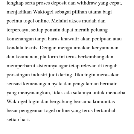
lengkap serta proses deposit dan withdraw yang cepat,
menjadikan Waktogel sebagai pilihan utama bagi
pecinta togel online. Melalui akses mudah dan
terpercaya, setiap pemain dapat meraih peluang
kemenangan tanpa harus khawatir akan penipuan atau
kendala teknis. Dengan mengutamakan kenyamanan
dan keamanan, platform ini terus berkembang dan
memperbarui sistemnya agar tetap relevan di tengah
persaingan industri judi daring. Jika ingin merasakan
sensasi kemenangan nyata dan pengalaman bermain
yang menyenangkan, tidak ada salahnya untuk mencoba
Waktogel login dan bergabung bersama komunitas
besar penggemar togel online yang terus bertambah
setiap hari.