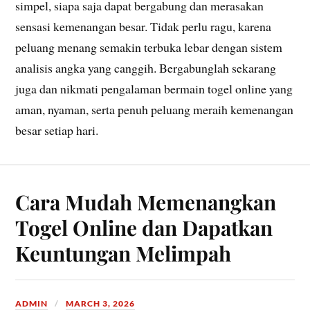
simpel, siapa saja dapat bergabung dan merasakan
sensasi kemenangan besar. Tidak perlu ragu, karena
peluang menang semakin terbuka lebar dengan sistem
analisis angka yang canggih. Bergabunglah sekarang
juga dan nikmati pengalaman bermain togel online yang
aman, nyaman, serta penuh peluang meraih kemenangan
besar setiap hari.
Cara Mudah Memenangkan
Togel Online dan Dapatkan
Keuntungan Melimpah
ADMIN
MARCH 3, 2026