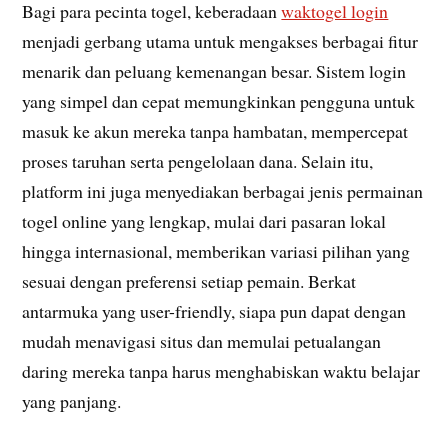
Bagi para pecinta togel, keberadaan
waktogel login
menjadi gerbang utama untuk mengakses berbagai fitur
menarik dan peluang kemenangan besar. Sistem login
yang simpel dan cepat memungkinkan pengguna untuk
masuk ke akun mereka tanpa hambatan, mempercepat
proses taruhan serta pengelolaan dana. Selain itu,
platform ini juga menyediakan berbagai jenis permainan
togel online yang lengkap, mulai dari pasaran lokal
hingga internasional, memberikan variasi pilihan yang
sesuai dengan preferensi setiap pemain. Berkat
antarmuka yang user-friendly, siapa pun dapat dengan
mudah menavigasi situs dan memulai petualangan
daring mereka tanpa harus menghabiskan waktu belajar
yang panjang.