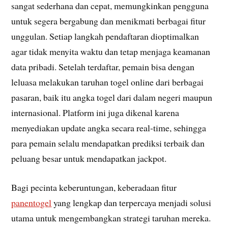
sangat sederhana dan cepat, memungkinkan pengguna
untuk segera bergabung dan menikmati berbagai fitur
unggulan. Setiap langkah pendaftaran dioptimalkan
agar tidak menyita waktu dan tetap menjaga keamanan
data pribadi. Setelah terdaftar, pemain bisa dengan
leluasa melakukan taruhan togel online dari berbagai
pasaran, baik itu angka togel dari dalam negeri maupun
internasional. Platform ini juga dikenal karena
menyediakan update angka secara real-time, sehingga
para pemain selalu mendapatkan prediksi terbaik dan
peluang besar untuk mendapatkan jackpot.
Bagi pecinta keberuntungan, keberadaan fitur
panentogel
yang lengkap dan terpercaya menjadi solusi
utama untuk mengembangkan strategi taruhan mereka.