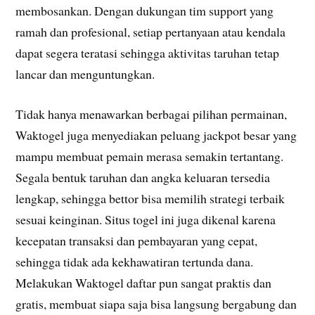
membosankan. Dengan dukungan tim support yang
ramah dan profesional, setiap pertanyaan atau kendala
dapat segera teratasi sehingga aktivitas taruhan tetap
lancar dan menguntungkan.
Tidak hanya menawarkan berbagai pilihan permainan,
Waktogel juga menyediakan peluang jackpot besar yang
mampu membuat pemain merasa semakin tertantang.
Segala bentuk taruhan dan angka keluaran tersedia
lengkap, sehingga bettor bisa memilih strategi terbaik
sesuai keinginan. Situs togel ini juga dikenal karena
kecepatan transaksi dan pembayaran yang cepat,
sehingga tidak ada kekhawatiran tertunda dana.
Melakukan Waktogel daftar pun sangat praktis dan
gratis, membuat siapa saja bisa langsung bergabung dan