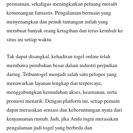
permainan, sekaligus meningkatkan peluang meraih
kemenangan fantastis. Pengalaman bermain yang
menyenangkan dan penuh tantangan inilah yang
membuat banyak orang ketagihan dan terus kembali ke
situs ini setiap waktu.
Tak dapat disangkal, kehadiran togel online telah
membawa perubahan besar dalam industri perjudian
daring. Tribuntogel menjadi salah satu pelopor yang
menawarkan layanan lengkap dan terpercaya,
menggabungkan kemudahan akses, keamanan, serta
promosi menarik. Dengan platform ini, setiap pemain
dapat merasakan sensasi dan keberuntungan nyata dari
kenyamanan rumah. Jadi, jika Anda ingin merasakan
pengalaman judi togel yang berbeda dan