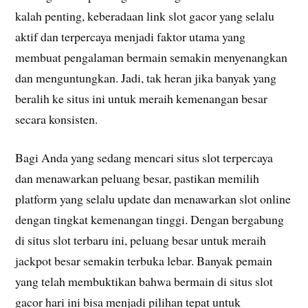
kalah penting, keberadaan link slot gacor yang selalu
aktif dan terpercaya menjadi faktor utama yang
membuat pengalaman bermain semakin menyenangkan
dan menguntungkan. Jadi, tak heran jika banyak yang
beralih ke situs ini untuk meraih kemenangan besar
secara konsisten.
Bagi Anda yang sedang mencari situs slot terpercaya
dan menawarkan peluang besar, pastikan memilih
platform yang selalu update dan menawarkan slot online
dengan tingkat kemenangan tinggi. Dengan bergabung
di situs slot terbaru ini, peluang besar untuk meraih
jackpot besar semakin terbuka lebar. Banyak pemain
yang telah membuktikan bahwa bermain di situs slot
gacor hari ini bisa menjadi pilihan tepat untuk