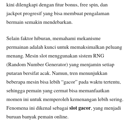
kini dilengkapi dengan fitur bonus, free spin, dan
jackpot progresif yang bisa membuat pengalaman
bermain semakin mendebarkan.
Selain faktor hiburan, memahami mekanisme
permainan adalah kunci untuk memaksimalkan peluang
menang. Mesin slot menggunakan sistem RNG
(Random Number Generator) yang menjamin setiap
putaran bersifat acak. Namun, tren menunjukkan
beberapa mesin bisa lebih “gacor” pada waktu tertentu,
sehingga pemain yang cermat bisa memanfaatkan
momen ini untuk memperoleh kemenangan lebih sering.
slot gacor
Fenomena ini dikenal sebagai
, yang menjadi
buruan banyak pemain online.