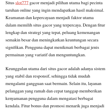
Situs
slot777
gacor menjadi pilihan utama bagi pecinta
taruhan online yang ingin mendapatkan hasil maksimal.
Keamanan dan kepercayaan menjadi faktor utama
dalam memilih situs gacor yang terpercaya. Dengan fitur
lengkap dan strategi yang tepat, peluang kemenangan
semakin besar dan meningkatkan keuntungan secara
signifikan. Pengguna dapat menikmati berbagai jenis
permainan yang variatif dan menguntungkan.
Keunggulan utama dari situs gacor adalah adanya sistem
yang stabil dan responsif, sehingga tidak mudah
mengalami gangguan saat bermain. Selain itu, layanan
pelanggan yang ramah dan cepat tanggap memberikan
kenyamanan pengguna dalam mengatasi berbagai
kendala. Fitur bonus dan promosi menarik juga menjadi