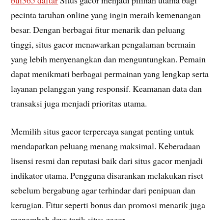
bui365 daftar
Situs gacor menjadi pilihan utama bagi
pecinta taruhan online yang ingin meraih kemenangan
besar. Dengan berbagai fitur menarik dan peluang
tinggi, situs gacor menawarkan pengalaman bermain
yang lebih menyenangkan dan menguntungkan. Pemain
dapat menikmati berbagai permainan yang lengkap serta
layanan pelanggan yang responsif. Keamanan data dan
transaksi juga menjadi prioritas utama.
Memilih situs gacor terpercaya sangat penting untuk
mendapatkan peluang menang maksimal. Keberadaan
lisensi resmi dan reputasi baik dari situs gacor menjadi
indikator utama. Pengguna disarankan melakukan riset
sebelum bergabung agar terhindar dari penipuan dan
kerugian. Fitur seperti bonus dan promosi menarik juga
menambah daya tarik situs gacor.