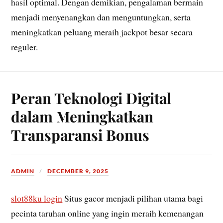
hasil optimal. Dengan demikian, pengalaman bermain
menjadi menyenangkan dan menguntungkan, serta
meningkatkan peluang meraih jackpot besar secara
reguler.
Peran Teknologi Digital
dalam Meningkatkan
Transparansi Bonus
ADMIN
DECEMBER 9, 2025
slot88ku login
Situs gacor menjadi pilihan utama bagi
pecinta taruhan online yang ingin meraih kemenangan