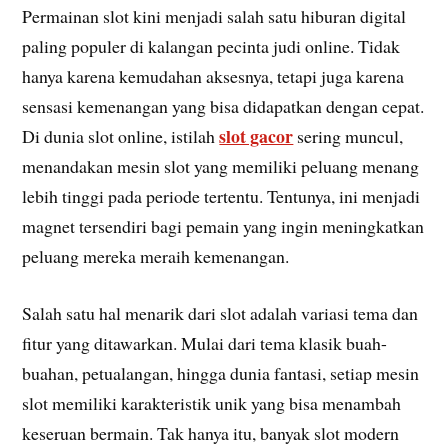
Permainan slot kini menjadi salah satu hiburan digital
paling populer di kalangan pecinta judi online. Tidak
hanya karena kemudahan aksesnya, tetapi juga karena
sensasi kemenangan yang bisa didapatkan dengan cepat.
slot gacor
Di dunia slot online, istilah
sering muncul,
menandakan mesin slot yang memiliki peluang menang
lebih tinggi pada periode tertentu. Tentunya, ini menjadi
magnet tersendiri bagi pemain yang ingin meningkatkan
peluang mereka meraih kemenangan.
Salah satu hal menarik dari slot adalah variasi tema dan
fitur yang ditawarkan. Mulai dari tema klasik buah-
buahan, petualangan, hingga dunia fantasi, setiap mesin
slot memiliki karakteristik unik yang bisa menambah
keseruan bermain. Tak hanya itu, banyak slot modern