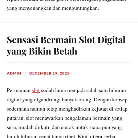
yang menyenangkan dan menguntungkan.
Sensasi Bermain Slot Digital
yang Bikin Betah
ADMIN
DECEMBER 19, 2025
Permainan
slot
sudah lama menjadi salah satu hiburan
digital yang digandrungi banyak orang. Dengan konsep
sederhana namun tetap menghadirkan kejutan di setiap
putaran, slot menawarkan pengalaman bermain yang
seru, mudah diikuti, dan cocok untuk siapa pun yang
butuh hiburan cepat tanpa ribet. Kini, di era serba