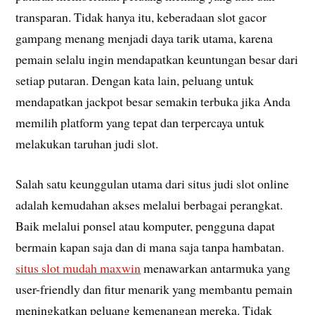
transparan. Tidak hanya itu, keberadaan slot gacor
gampang menang menjadi daya tarik utama, karena
pemain selalu ingin mendapatkan keuntungan besar dari
setiap putaran. Dengan kata lain, peluang untuk
mendapatkan jackpot besar semakin terbuka jika Anda
memilih platform yang tepat dan terpercaya untuk
melakukan taruhan judi slot.
Salah satu keunggulan utama dari situs judi slot online
adalah kemudahan akses melalui berbagai perangkat.
Baik melalui ponsel atau komputer, pengguna dapat
bermain kapan saja dan di mana saja tanpa hambatan.
situs slot mudah maxwin
menawarkan antarmuka yang
user-friendly dan fitur menarik yang membantu pemain
meningkatkan peluang kemenangan mereka. Tidak