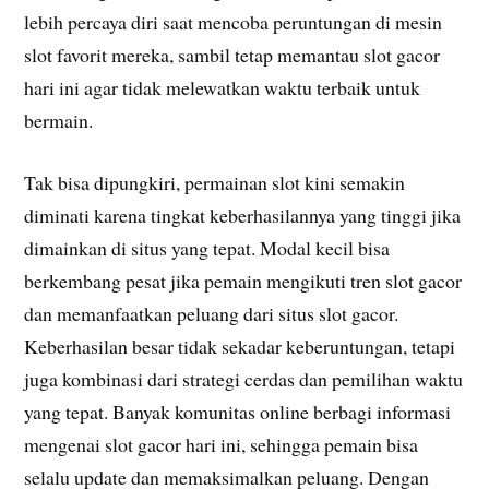
lebih percaya diri saat mencoba peruntungan di mesin
slot favorit mereka, sambil tetap memantau slot gacor
hari ini agar tidak melewatkan waktu terbaik untuk
bermain.
Tak bisa dipungkiri, permainan slot kini semakin
diminati karena tingkat keberhasilannya yang tinggi jika
dimainkan di situs yang tepat. Modal kecil bisa
berkembang pesat jika pemain mengikuti tren slot gacor
dan memanfaatkan peluang dari situs slot gacor.
Keberhasilan besar tidak sekadar keberuntungan, tetapi
juga kombinasi dari strategi cerdas dan pemilihan waktu
yang tepat. Banyak komunitas online berbagi informasi
mengenai slot gacor hari ini, sehingga pemain bisa
selalu update dan memaksimalkan peluang. Dengan