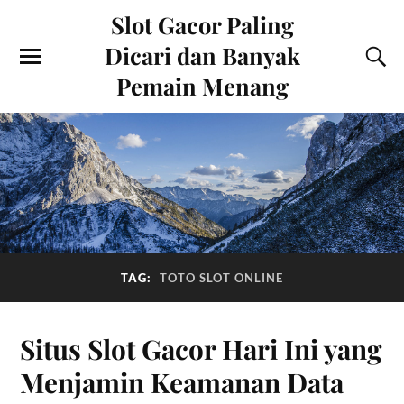
Slot Gacor Paling
Dicari dan Banyak
Pemain Menang
TAG:
TOTO SLOT ONLINE
Situs Slot Gacor Hari Ini yang
Menjamin Keamanan Data