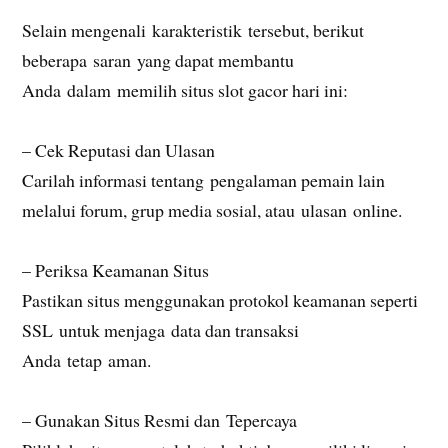
Selain mengenali karakteristik tersebut, berikut
beberapa saran yang dapat membantu
Anda dalam memilih situs slot gacor hari ini:
– Cek Reputasi dan Ulasan
Carilah informasi tentang pengalaman pemain lain
melalui forum, grup media sosial, atau ulasan online.
– Periksa Keamanan Situs
Pastikan situs menggunakan protokol keamanan seperti
SSL untuk menjaga data dan transaksi
Anda tetap aman.
– Gunakan Situs Resmi dan Tepercaya