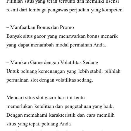
Pilihlah situs yang telah terbukti dan memiliki lisensi
resmi dari lembaga pengawas perjudian yang kompeten.
– Manfaatkan Bonus dan Promo
Banyak situs gacor yang menawarkan bonus menarik
yang dapat menambah modal permainan Anda.
– Mainkan Game dengan Volatilitas Sedang
Untuk peluang kemenangan yang lebih stabil, pilihlah
permainan slot dengan volatilitas sedang.
Mencari situs slot gacor hari ini tentu
memerlukan ketelitian dan pengetahuan yang baik.
Dengan memahami karakteristik dan cara memilih
situs yang tepat, peluang Anda