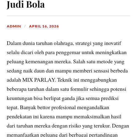
Judi Bola
ADMIN
APRIL 16, 2026
Dalam dunia taruhan olahraga, strategi yang inovatif
selalu dicari oleh para penggemar untuk meningkatkan
peluang kemenangan mereka. Salah satu metode yang
sedang naik daun dan mampu memberi sensasi berbeda
adalah MIX PARLAY. Teknik ini menggabungkan
beberapa taruhan dalam satu formulir sehingga potensi
keuntungan bisa berlipat ganda jika semua prediksi
tepat. Banyak bettor profesional mengandalkan
pendekatan ini karena mampu memaksimalkan hasil
dari taruhan mereka dengan risiko yang terukur. Dengan
memanfaatkan peluang dari berbagai pertandingan