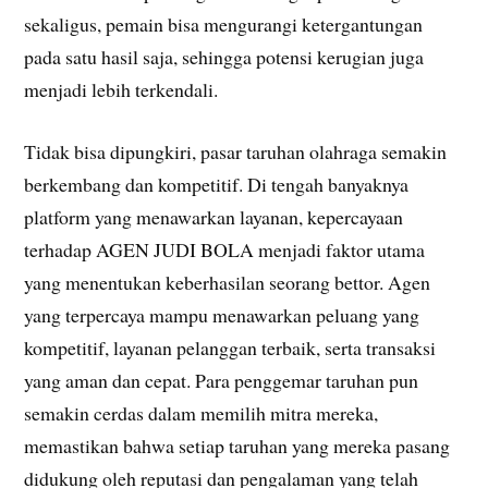
sekaligus, pemain bisa mengurangi ketergantungan
pada satu hasil saja, sehingga potensi kerugian juga
menjadi lebih terkendali.
Tidak bisa dipungkiri, pasar taruhan olahraga semakin
berkembang dan kompetitif. Di tengah banyaknya
platform yang menawarkan layanan, kepercayaan
terhadap AGEN JUDI BOLA menjadi faktor utama
yang menentukan keberhasilan seorang bettor. Agen
yang terpercaya mampu menawarkan peluang yang
kompetitif, layanan pelanggan terbaik, serta transaksi
yang aman dan cepat. Para penggemar taruhan pun
semakin cerdas dalam memilih mitra mereka,
memastikan bahwa setiap taruhan yang mereka pasang
didukung oleh reputasi dan pengalaman yang telah