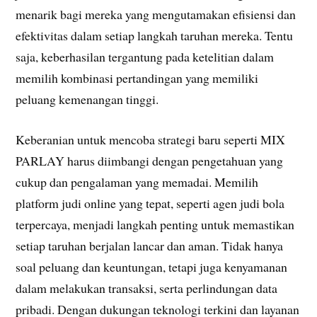
menarik bagi mereka yang mengutamakan efisiensi dan
efektivitas dalam setiap langkah taruhan mereka. Tentu
saja, keberhasilan tergantung pada ketelitian dalam
memilih kombinasi pertandingan yang memiliki
peluang kemenangan tinggi.
Keberanian untuk mencoba strategi baru seperti MIX
PARLAY harus diimbangi dengan pengetahuan yang
cukup dan pengalaman yang memadai. Memilih
platform judi online yang tepat, seperti agen judi bola
terpercaya, menjadi langkah penting untuk memastikan
setiap taruhan berjalan lancar dan aman. Tidak hanya
soal peluang dan keuntungan, tetapi juga kenyamanan
dalam melakukan transaksi, serta perlindungan data
pribadi. Dengan dukungan teknologi terkini dan layanan