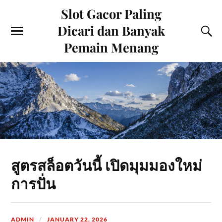
Slot Gacor Paling
Dicari dan Banyak
Pemain Menang
สูตรสล็อตวันนี้ เปิดมุมมองใหม่
การปั่น
ADMIN
JANUARY 22, 2026