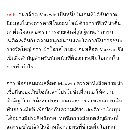
xoth
เกมสล็อต Maxwin เป็นหนึ่งในเกมที่ได้รับความ
นิยมสูงในวงการคาสิโนออนไลน์ ด้วยกราฟิกที่น่าตื่น
ตาตื่นใจและอัตราการจ่ายเงินที่สูง ผู้เล่นสามารถ
เพลิดเพลินกับความสนุกสนานและโอกาสในการชนะ
รางวัลใหญ่ การเข้าใจกลไกของเกมสล็อต Maxwin จึง
เป็นสิ่งสำคัญสำหรับนักพนันที่ต้องการเพิ่มโอกาสใน
การทำกำไร
การเลือกเล่นเกมสล็อต Maxwin ควรคำนึงถึงความน่า
เชื่อถือของเว็บไซต์และโปรโมชั่นที่เสนอ ให้ความ
สำคัญกับการตั้งงบประมาณและการวางแผนการเดิม
พันอย่างมีสติ เพื่อป้องกันความเสี่ยงและรักษาเงินทุน
ได้อย่างมีประสิทธิภาพ เทคนิคการสังเกตสัญลักษณ์
และรอบโบนัสเป็นอีกหนึ่งกลยุทธ์ที่ช่วยเพิ่มโอกาส