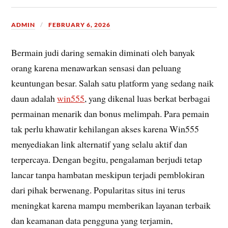
ADMIN
FEBRUARY 6, 2026
Bermain judi daring semakin diminati oleh banyak
orang karena menawarkan sensasi dan peluang
keuntungan besar. Salah satu platform yang sedang naik
daun adalah
win555
, yang dikenal luas berkat berbagai
permainan menarik dan bonus melimpah. Para pemain
tak perlu khawatir kehilangan akses karena Win555
menyediakan link alternatif yang selalu aktif dan
terpercaya. Dengan begitu, pengalaman berjudi tetap
lancar tanpa hambatan meskipun terjadi pemblokiran
dari pihak berwenang. Popularitas situs ini terus
meningkat karena mampu memberikan layanan terbaik
dan keamanan data pengguna yang terjamin,