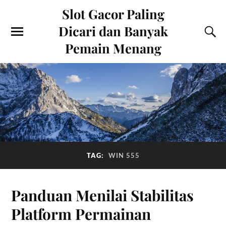
Slot Gacor Paling
Dicari dan Banyak
Pemain Menang
TAG:
WIN 555
Panduan Menilai Stabilitas
Platform Permainan