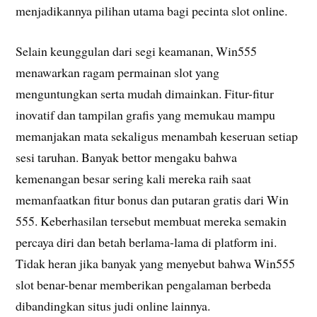
menjadikannya pilihan utama bagi pecinta slot online.
Selain keunggulan dari segi keamanan, Win555
menawarkan ragam permainan slot yang
menguntungkan serta mudah dimainkan. Fitur-fitur
inovatif dan tampilan grafis yang memukau mampu
memanjakan mata sekaligus menambah keseruan setiap
sesi taruhan. Banyak bettor mengaku bahwa
kemenangan besar sering kali mereka raih saat
memanfaatkan fitur bonus dan putaran gratis dari Win
555. Keberhasilan tersebut membuat mereka semakin
percaya diri dan betah berlama-lama di platform ini.
Tidak heran jika banyak yang menyebut bahwa Win555
slot benar-benar memberikan pengalaman berbeda
dibandingkan situs judi online lainnya.